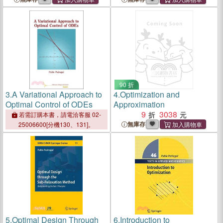
90 折
3.
A Variational Approach to
4.
Optimization and
Optimal Control of ODEs
Approximation
9
3038
若需訂購本書，請電洽客服 02-
無庫存
25006600[分機130、131]。
5.
Optimal Design Through
6.
Introduction to