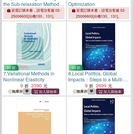
the Sub-relaxation Method
Optimization
― Understanding the Basic
若需訂購本書，請電洽客服 02-
若需訂購本書，請電洽客服 02-
Principles
25006600[分機130、131]。
25006600[分機130、131]。
90 折
90 折
7.
Variational Methods in
8.
Local Politics, Global
Nonlinear Elasticity
Impacts：Steps to a Multi-
9
2390
disciplinary Analysis of
9
2699
Scales
無庫存
無庫存