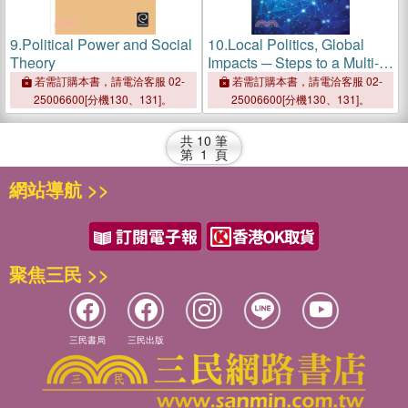
9.
Political Power and Social
10.
Local Politics, Global
Theory
Impacts ─ Steps to a Multi-
disciplinary Analysis of
若需訂購本書，請電洽客服 02-
若需訂購本書，請電洽客服 02-
Scales
25006600[分機130、131]。
25006600[分機130、131]。
共
10
筆
第
1
頁
網站導航 >>
聚焦三民 >>
三民書局
三民出版