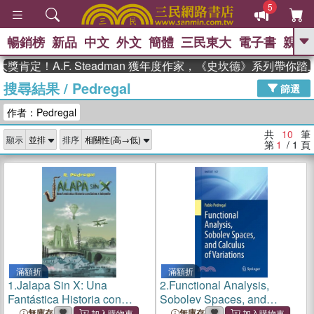
5
暢銷榜
新品
中文
外文
簡體
三民東大
電子書
親子
GO
肯定！A.F. Steadman 獲年度作家，《史坎德》系列帶你踏
搜尋結果
/
Pedregal
、
熱搜：
東野圭吾
高希均教授回憶錄
篩選
、
、
、
The Odyssey
父親節
如果歷
作者：Pedregal
、
、
史是一群喵
暑期推薦
國際布克
、
、
獎 臺灣漫遊錄
方念華
台灣的李
共
10
筆
顯示
排序
、
、
登輝時代
數學女孩：黎曼猜想
第
1
/ 1
頁
偉大的迷走神經
滿額折
滿額折
1.
Jalapa Sin X: Una
2.
Functional Analysis,
Fantástica Historia con
Sobolev Spaces, and
Sabor a Jalapeño
Calculus of Variations
無庫存
無庫存