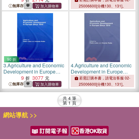
the European Frontier
無庫存
25006600[分機130、131]。
90 折
3.
Agriculture and Economic
4.
Agriculture and Economic
Development in Europe
Development in Europe
Since 1870
9
3077
Since 1870
若需訂購本書，請電洽客服 02-
無庫存
25006600[分機130、131]。
共
4
筆
第
1
頁
網站導航 >>