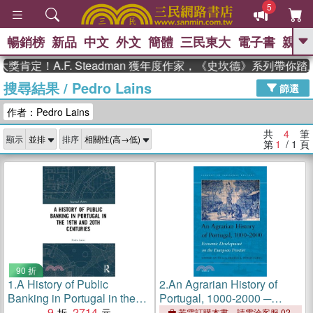
5
暢銷榜
新品
中文
外文
簡體
三民東大
電子書
親子
GO
肯定！A.F. Steadman 獲年度作家，《史坎德》系列帶你踏
搜尋結果
/
Pedro Lains
、
熱搜：
東野圭吾
高希均教授回憶錄
篩選
、
、
、
The Odyssey
父親節
如果歷
作者：Pedro Lains
、
、
史是一群喵
暑期推薦
國際布克
、
、
獎 臺灣漫遊錄
方念華
台灣的李
共
4
筆
顯示
排序
、
、
登輝時代
數學女孩：黎曼猜想
第
1
/ 1
頁
偉大的迷走神經
90 折
1.
A History of Public
2.
An Agrarian History of
Banking in Portugal in the
Portugal, 1000-2000 ─
19th and 20th Centuries
9
2714
Economic Development on
若需訂購本書，請電洽客服 02-