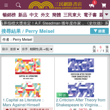
5
暢銷榜
新品
中文
外文
簡體
三民東大
電子書
親子
GO
界指標大獎肯定！A.F. Steadman 獲年度作家，《史坎德》
搜尋結果
/
Perry Meisel
、
、
熱搜：
東野圭吾
The Odyssey
篩選
、
、
父親節
如果歷史是一群喵
暑期
作者：Perry Meisel
、
、
推薦
國際布克獎 臺灣漫遊錄
方
、
、
念華
台灣的李登輝時代
數學女
共
6
筆
顯示
排序
、
孩：黎曼猜想
偉大的迷走神經
第
1
/ 1
頁
90 折
1.
Capital as Literature：
2.
Criticism After Theory from
Marx Against Himself
Shakespeare to Virginia
Woolf
9
2870
若需訂購本書，請電洽客服 02-