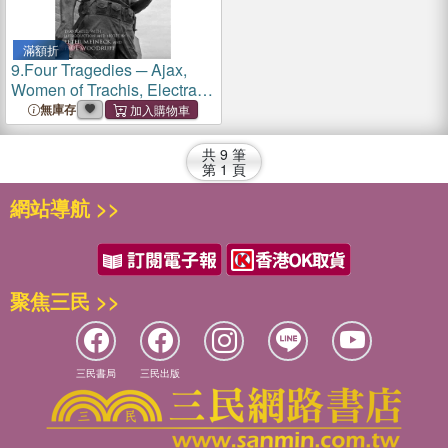
滿額折
9.
Four Tragedies ─ Ajax,
Women of Trachis, Electra,
Philoctetes
無庫存
共
9
筆
第
1
頁
網站導航 >>
聚焦三民 >>
三民書局
三民出版