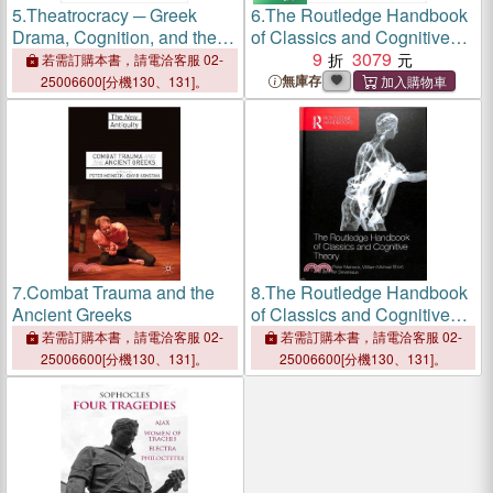
5.
Theatrocracy ─ Greek
6.
The Routledge Handbook
Drama, Cognition, and the
of Classics and Cognitive
Imperative for Theatre
Theory
9
3079
若需訂購本書，請電洽客服 02-
無庫存
25006600[分機130、131]。
7.
Combat Trauma and the
8.
The Routledge Handbook
Ancient Greeks
of Classics and Cognitive
Theory
若需訂購本書，請電洽客服 02-
若需訂購本書，請電洽客服 02-
25006600[分機130、131]。
25006600[分機130、131]。