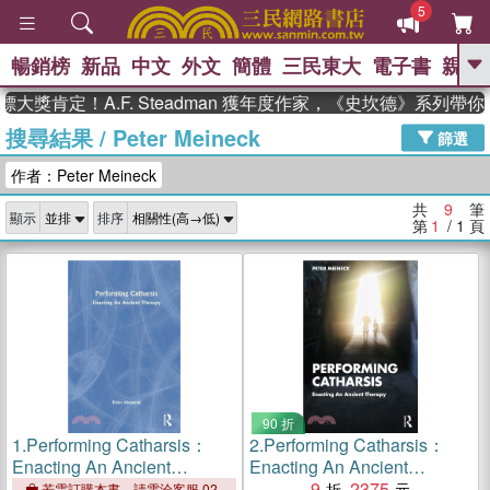
5
暢銷榜
新品
中文
外文
簡體
三民東大
電子書
親子
GO
獎肯定！A.F. Steadman 獲年度作家，《史坎德》系列帶你
搜尋結果
/
Peter Meineck
、
熱搜：
東野圭吾
高希均教授回憶錄
篩選
、
、
、
The Odyssey
父親節
如果歷
作者：Peter Meineck
、
、
史是一群喵
暑期推薦
國際布克
、
、
獎 臺灣漫遊錄
方念華
台灣的李
共
9
筆
顯示
排序
、
、
登輝時代
數學女孩：黎曼猜想
第
1
/ 1
頁
偉大的迷走神經
90 折
1.
Performing Catharsis：
2.
Performing Catharsis：
Enacting An Ancient
Enacting An Ancient
Therapy
Therapy
9
2375
若需訂購本書，請電洽客服 02-