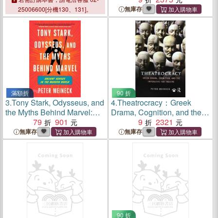
無庫存
25006600[分機130、131]。
滿額折
90 折
3.
Tony Stark, Odysseus, and
4.
Theatrocracy：Greek
the Myths Behind Marvel:
Drama, Cognition, and the
Ancient Heroes in the
79
901
Imperative for Theatre
9
2321
Modern World
無庫存
無庫存
90 折