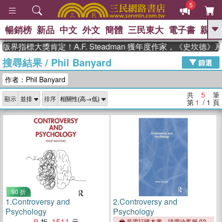
5
暢銷榜
新品
中文
外文
簡體
三民東大
電子書
親子
GO
版界指標大獎肯定！A.F. Steadman 獲年度作家，《史坎德
搜尋結果
/
Phil Banyard
、
、
熱搜：
東野圭吾
The Odyssey
篩選
、
、
父親節
如果歷史是一群喵
暑期
作者：Phil Banyard
、
、
推薦
國際布克獎 臺灣漫遊錄
方
、
、
念華
台灣的李登輝時代
數學女
共
5
筆
顯示
排序
、
孩：黎曼猜想
偉大的迷走神經
第
1
/ 1
頁
90 折
1.
Controversy and
2.
Controversy and
Psychology
Psychology
9
1511
若需訂購本書，請電洽客服 02-