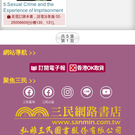
5.
Sexual Crime and the
Experience of Imprisonment
若需訂購本書，請電洽客服 02-
25006600[分機130、131]。
共
5
筆
第
1
頁
網站導航 >>
聚焦三民 >>
三民書局
三民出版