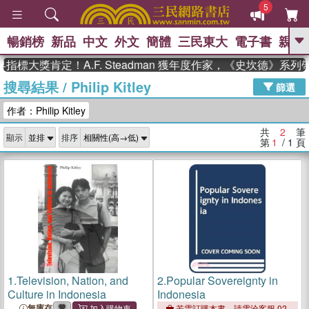
5
暢銷榜
新品
中文
外文
簡體
三民東大
電子書
親子
GO
指標大獎肯定！A.F. Steadman 獲年度作家，《史坎德》系
搜尋結果
/
Philip Kitley
、
、
熱搜：
東野圭吾
The Odyssey
篩選
、
、
父親節
如果歷史是一群喵
暑期
作者：Philip Kitley
、
、
推薦
國際布克獎 臺灣漫遊錄
方
、
、
念華
台灣的李登輝時代
數學女
共
2
筆
顯示
排序
、
孩：黎曼猜想
偉大的迷走神經
第
1
/ 1
頁
1.
Television, Nation, and
2.
Popular Sovereignty in
Culture in Indonesia
Indonesia
無庫存
若需訂購本書，請電洽客服 02-