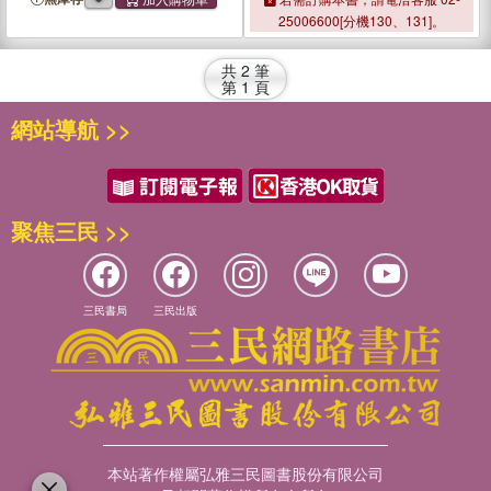
25006600[分機130、131]。
共
2
筆
第
1
頁
網站導航 >>
聚焦三民 >>
三民書局
三民出版
本站著作權屬弘雅三民圖書股份有限公司