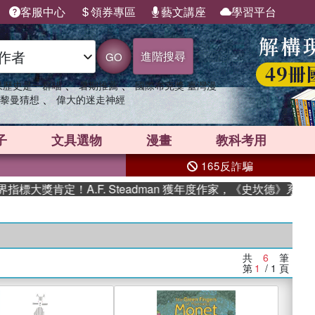
客服中心
領券專區
藝文講座
學習平台
進階搜尋
GO
、
、
果歷史是一群喵
暑期推薦
國際布克獎 臺灣漫
、
黎曼猜想
偉大的迷走神經
子
文具選物
漫畫
教科考用
165反詐騙
大獎肯定！A.F. Steadman 獲年度作家，《史坎德》系列帶
共
6
筆
第
1
/ 1
頁