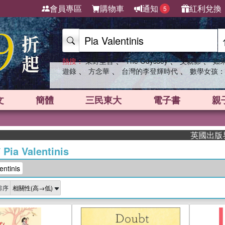
會員專區
購物車
通知
紅利兌換
5
、
、
、
熱搜：
東野圭吾
The Odyssey
父親節
如
、
、
、
遊錄
方念華
台灣的李登輝時代
數學女孩：
文
簡體
三民東大
電子書
親
英國出版界指標
/
Pia Valentinis
ntinis
排序