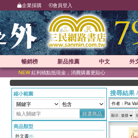
企業採購
會員登入
暢銷榜
新品
推薦
中文
外
NEW
紅利積點抵現金，消費購書更貼心
搜尋結果
縮小範圍
作者：Pia Vale
篩選商品
顯示
商品類型
外文書
(6)