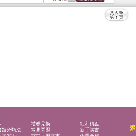
共
6
筆
第
1
頁
募
禮券兌換
紅利積點
聚
書館分類法
常見問題
新手購書
購/編目
空中大學購書
企業合作