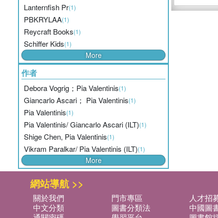
Lanternfish Pr
(1)
PBKRYLAA
(1)
Reycraft Books
(1)
Schiffer Kids
(1)
More
作者
Debora Vogrig；Pia Valentinis
(1)
Giancarlo Ascari； Pia Valentinis
(1)
Pia Valentinis
(1)
Pia Valentinis/ Giancarlo Ascari (ILT)
(1)
Shige Chen, Pia Valentinis
(1)
Vikram Paralkar/ Pia Valentinis (ILT)
(1)
More
網站導航 >>
關於我們
門市專區
人才招
中文分類
圖書分類法
中國圖
通關密碼
學習平台
圖書館採