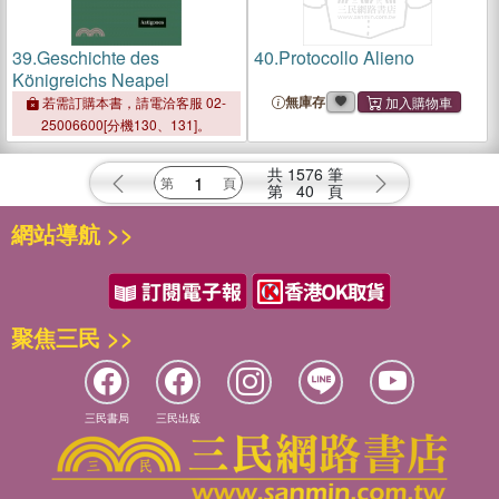
39.
Geschichte des
40.
Protocollo Alieno
Königreichs Neapel
無庫存
若需訂購本書，請電洽客服 02-
25006600[分機130、131]。
共
1576
筆
第
40
頁
網站導航 >>
聚焦三民 >>
三民書局
三民出版