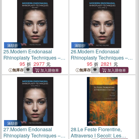
滿額折
滿額折
25.
Modern Endonasal
26.
Modern Endonasal
Rhinoplasty Techniques –
Rhinoplasty Techniques –
Volume 1
95
2977
Volume 2
95
2821
無庫存
無庫存
滿額折
27.
Modern Endonasal
28.
Le Feste Fiorentine,
Rhinoplasty Techniques –
Attraverso I Secoli: Les