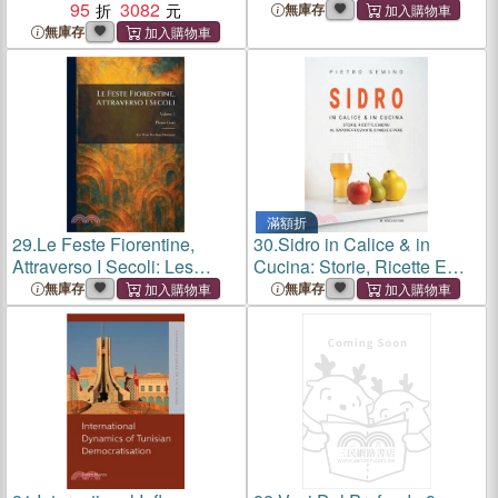
Volume 2
95
3082
Feste Per San Giovanni
無庫存
無庫存
滿額折
29.
Le Feste Fiorentine,
30.
Sidro in Calice & in
Attraverso I Secoli: Les
Cucina: Storie, Ricette E
Feste Per San Giovanni
Menu Al Sapore Frizzante Di
無庫存
無庫存
Mele E Pere