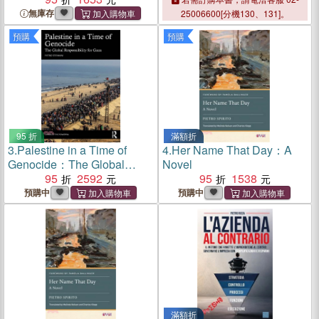
無庫存
25006600[分機130、131]。
預購
預購
95 折
滿額折
3.
Palestine in a Time of
4.
Her Name That Day：A
Genocide：The Global
Novel
Responsibility for Gaza
95
2592
95
1538
預購中
預購中
滿額折