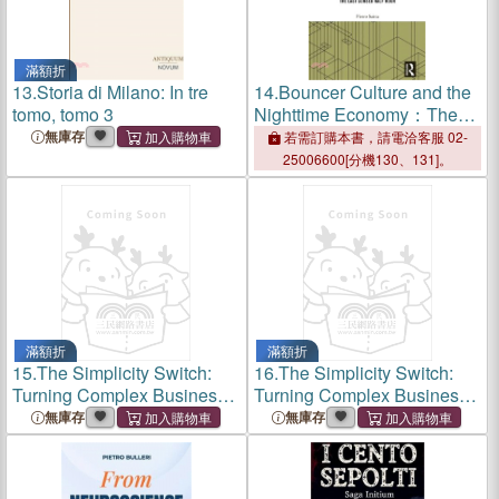
滿額折
13.
Storia di Milano: In tre
14.
Bouncer Culture and the
tomo, tomo 3
Nighttime Economy：The
Last Cursed Half Hour
無庫存
若需訂購本書，請電洽客服 02-
25006600[分機130、131]。
滿額折
滿額折
15.
The Simplicity Switch:
16.
The Simplicity Switch:
Turning Complex Business
Turning Complex Business
Into Simple Success
Into Simple Success
無庫存
無庫存