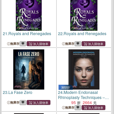
21.
Royals and Renegades
22.
Royals and Renegades
無庫存
無庫存
滿額折
23.
La Fase Zero
24.
Modern Endonasal
Rhinoplasty Techniques –
Volume 1
95
2664
無庫存
無庫存