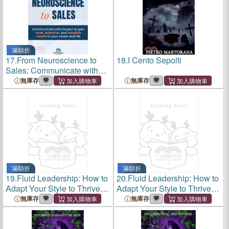
滿額折
17.
From Neuroscience to
18.
I Cento Sepolti
Sales: Communicate with
impact to gain trust,
無庫存
無庫存
attention, and tangible
results in your career and life
滿額折
滿額折
19.
Fluid Leadership: How to
20.
Fluid Leadership: How to
Adapt Your Style to Thrive in
Adapt Your Style to Thrive in
an Ever-Changing World
an Ever-Changing World
無庫存
無庫存