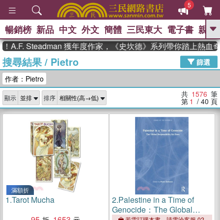
5
暢銷榜
新品
中文
外文
簡體
三民東大
電子書
親子
GO
. Steadman 獲年度作家，《史坎德》系列帶你踏上熱血奇幻旅
搜尋結果
/
Pietro
、
熱搜：
東野圭吾
高希均教授回憶錄
篩選
、
、
、
The Odyssey
父親節
如果歷
作者：Pietro
、
、
史是一群喵
暑期推薦
國際布克
、
、
獎 臺灣漫遊錄
方念華
台灣的李
共
1576
筆
顯示
排序
、
、
登輝時代
數學女孩：黎曼猜想
第
1
/ 40
頁
偉大的迷走神經
滿額折
1.
Tarot Mucha
2.
Palestine in a Time of
Genocide：The Global
95
1653
Responsibility for Gaza
若需訂購本書，請電洽客服 02-