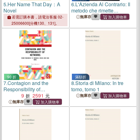
5.
Her Name That Day：A
6.
L'Azienda Al Contrario: Il
Novel
metodo che rimette
l'imprenditore al centro:
無庫存
若需訂購本書，請電洽客服 02-
governare l'impresa con
25006600[分機130、131]。
semplificazioni e risparmi
90 折
滿額折
7.
Contagion and the
8.
Storia di Milano: In tre
Responsibility of
tomo, tomo 1
Networks：From Pandemics
9
2591
無庫存
to Financial Crises and Fake
無庫存
News