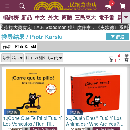
5
暢銷榜
新品
中文
外文
簡體
三民東大
電子書
親子
GO
指標大獎肯定！A.F. Steadman 獲年度作家，《史坎德》系
搜尋結果
/
Piotr Karski
、
熱搜：
東野圭吾
高希均教授回憶錄
篩選
、
、
、
The Odyssey
父親節
如果歷
作者：Piotr Karski
、
、
史是一群喵
暑期推薦
國際布克
、
、
獎 臺灣漫遊錄
方念華
台灣的李
共
4
筆
顯示
排序
、
、
登輝時代
數學女孩：黎曼猜想
第
1
/ 1
頁
偉大的迷走神經
滿額折
滿額折
1.
¡Corre Que Te Pillo! Tutu Y
2.
¿Quién Eres? Tutú Y Los
Los Vehículos / Run, I'll
Animales / Who Are You?
Catch You! Tutu and
Tutu and Animals
無庫存
無庫存