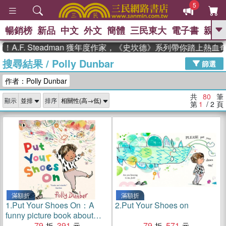
5
暢銷榜
新品
中文
外文
簡體
三民東大
電子書
親子
GO
 Steadman 獲年度作家，《史坎德》系列帶你踏上熱血奇幻旅程
搜尋結果
/
Polly Dunbar
、
熱搜：
東野圭吾
高希均教授回憶錄
篩選
、
、
、
The Odyssey
父親節
如果歷
作者：Polly Dunbar
、
、
史是一群喵
暑期推薦
國際布克
、
、
獎 臺灣漫遊錄
方念華
台灣的李
共
80
筆
顯示
排序
、
、
登輝時代
數學女孩：黎曼猜想
第
1
/ 2
頁
偉大的迷走神經
滿額折
滿額折
1.
Put Your Shoes On：A
2.
Put Your Shoes on
funny picture book about
getting kids to leave the
79
391
79
571