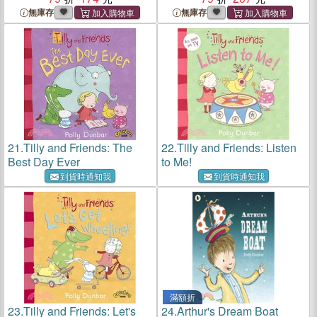
無庫存
無庫存
21.
Tilly and Friends: The
22.
Tilly and Friends: Listen
Best Day Ever
to Me!
到貨時通知我
到貨時通知我
滿額折
23.
Tilly and Friends: Let's
24.
Arthur's Dream Boat