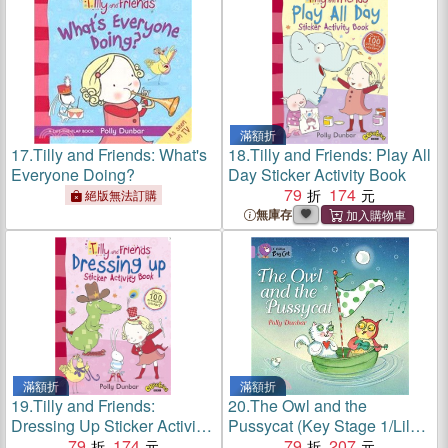
滿額折
17.
Tilly and Friends: What's
18.
Tilly and Friends: Play All
Everyone Doing?
Day Sticker Activity Book
79
174
絕版無法訂購
無庫存
滿額折
滿額折
19.
Tilly and Friends:
20.
The Owl and the
Dressing Up Sticker Activity
Pussycat (Key Stage 1/Lilac
Book
79
174
- Band 0/Fiction)
79
207