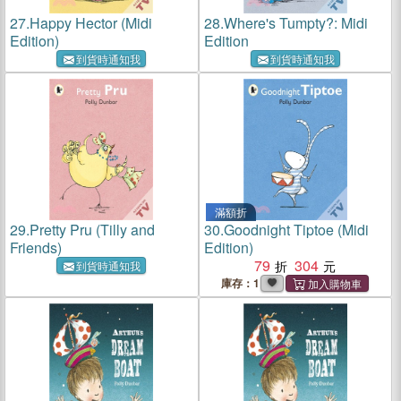
27.
Happy Hector (Midi
28.
Where's Tumpty?: Midi
Edition)
Edition
到貨時通知我
到貨時通知我
滿額折
29.
Pretty Pru (Tilly and
30.
Goodnight Tiptoe (Midi
Friends)
Edition)
79
304
到貨時通知我
庫存：1