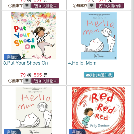
house from the bestselling
無庫存
無庫存
creator of PENGUIN
滿額折
3.
Put Your Shoes On
4.
Hello, Mom
79
565
到貨時通知我
無庫存
滿額折
滿額折