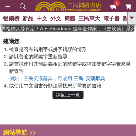
5
暢銷榜
新品
中文
外文
簡體
三民東大
電子書
親子
GO
界指標大獎肯定！A.F. Steadman 獲年度作家，《史坎德》
、
熱搜：
東野圭吾
高希均教授回憶錄
建議您
、
、
、
The Odyssey
父親節
如果歷
檢查是否有錯別字或拼字錯誤的情形
、
、
史是一群喵
暑期推薦
國際布克
、
、
請以普遍的關鍵字重新搜尋
獎 臺灣漫遊錄
方念華
台灣的李
、
、
登輝時代
數學女孩：黎曼猜想
請嘗試使用其他語義相近的關鍵字或增加關鍵字字彙來重
偉大的迷走神經
新查詢
例如：三民英漢辭典，可改用
三民 英漢辭典
或使用中文圖書分類法尋找您所需要的書籍
請回上一頁
網站導航 >>