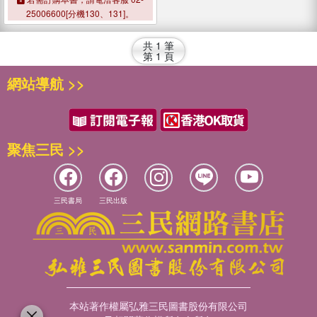
25006600[分機130、131]。
共
1
筆
第
1
頁
網站導航 >>
聚焦三民 >>
三民書局
三民出版
本站著作權屬弘雅三民圖書股份有限公司