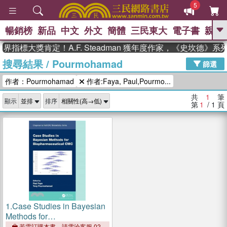
5
暢銷榜
新品
中文
外文
簡體
三民東大
電子書
親子
GO
界指標大獎肯定！A.F. Steadman 獲年度作家，《史坎德》
搜尋結果
/
Pourmohamad
、
、
熱搜：
東野圭吾
The Odyssey
篩選
、
、
父親節
如果歷史是一群喵
暑期
作者：Pourmohamad
作者:Faya, Paul,Pourmo...
、
、
推薦
國際布克獎 臺灣漫遊錄
方
、
、
念華
台灣的李登輝時代
數學女
共
1
筆
顯示
排序
、
孩：黎曼猜想
偉大的迷走神經
第
1
/ 1
頁
1.
Case Studies in Bayesian
Methods for
Biopharmaceutical CMC
若需訂購本書，請電洽客服 02-