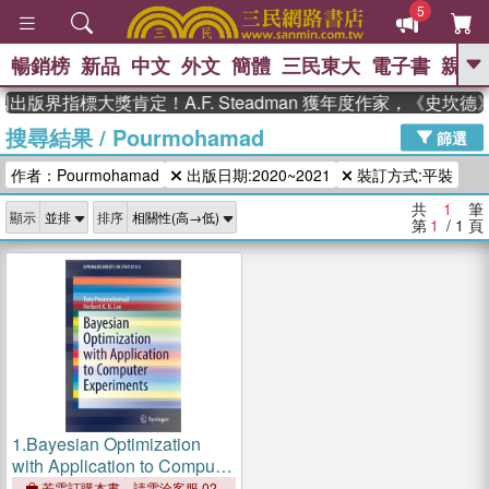
5
暢銷榜
新品
中文
外文
簡體
三民東大
電子書
親子
GO
出版界指標大獎肯定！A.F. Steadman 獲年度作家，《史
搜尋結果
/
Pourmohamad
、
、
熱搜：
東野圭吾
The Odyssey
篩選
、
、
父親節
如果歷史是一群喵
暑期
作者：Pourmohamad
出版日期:2020~2021
裝訂方式:平裝
、
、
推薦
國際布克獎 臺灣漫遊錄
方
、
、
念華
台灣的李登輝時代
數學女
共
1
筆
顯示
排序
、
孩：黎曼猜想
偉大的迷走神經
第
1
/ 1
頁
1.
Bayesian Optimization
with Application to Computer
Experiments
若需訂購本書，請電洽客服 02-