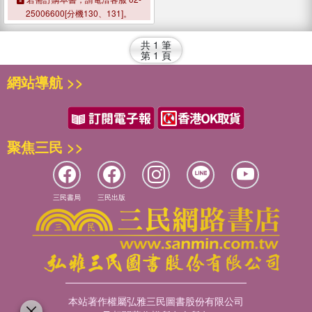
25006600[分機130、131]。
共
1
筆
第
1
頁
網站導航 >>
聚焦三民 >>
三民書局
三民出版
本站著作權屬弘雅三民圖書股份有限公司