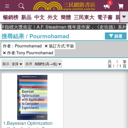
5
暢銷榜
新品
中文
外文
簡體
三民東大
電子書
親子
GO
指標大獎肯定！A.F. Steadman 獲年度作家，《史坎德》
搜尋結果
/
Pourmohamad
、
熱搜：
東野圭吾
高希均教授回憶錄
篩選
、
、
、
The Odyssey
父親節
如果歷
作者：Pourmohamad
裝訂方式:平裝
、
、
史是一群喵
暑期推薦
國際布克
、
、
作者:Tony Pourmohamad
獎 臺灣漫遊錄
方念華
台灣的李
、
、
登輝時代
數學女孩：黎曼猜想
共
1
筆
顯示
排序
偉大的迷走神經
第
1
/ 1
頁
1.
Bayesian Optimization