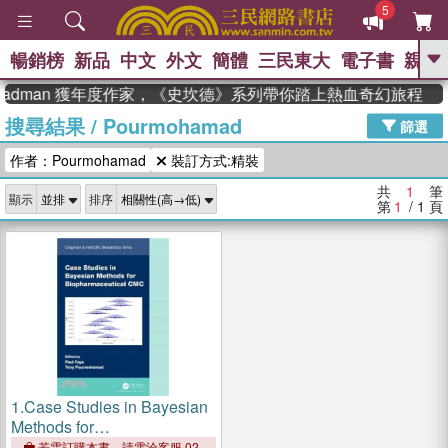
5
暢銷榜
新品
中文
外文
簡體
三民東大
電子書
親子
GO
teadman 獲年度作家，《史坎德》系列帶你踏上熱血奇幻旅程
搜尋結果
/
Pourmohamad
、
熱搜：
東野圭吾
高希均教授回憶錄
篩選
、
、
、
The Odyssey
父親節
如果歷
作者：Pourmohamad
裝訂方式:精裝
、
、
史是一群喵
暑期推薦
國際布克
、
、
獎 臺灣漫遊錄
方念華
台灣的李
共
1
筆
顯示
排序
、
、
登輝時代
數學女孩：黎曼猜想
第
1
/ 1
頁
偉大的迷走神經
1.
Case Studies in Bayesian
Methods for
Biopharmaceutical CMC
若需訂購本書，請電洽客服 02-