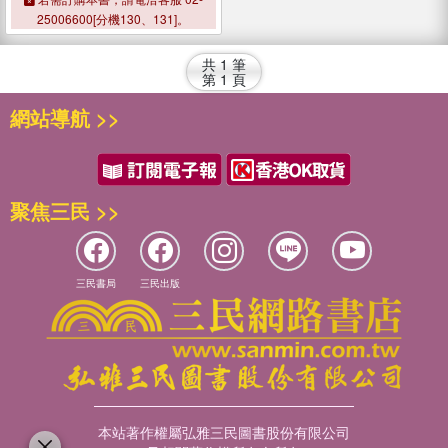
25006600[分機130、131]。
共
1
筆
第
1
頁
網站導航 >>
聚焦三民 >>
三民書局
三民出版
本站著作權屬弘雅三民圖書股份有限公司