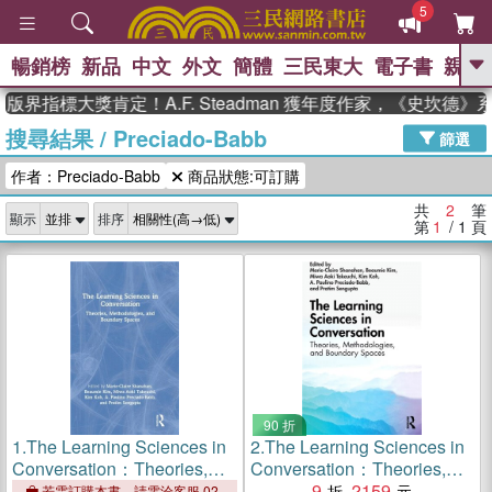
5
暢銷榜
新品
中文
外文
簡體
三民東大
電子書
親子
GO
版界指標大獎肯定！A.F. Steadman 獲年度作家，《史坎德
搜尋結果
/
Preciado-Babb
、
、
熱搜：
東野圭吾
The Odyssey
篩選
、
、
父親節
如果歷史是一群喵
暑期
作者：Preciado-Babb
商品狀態:可訂購
、
、
推薦
國際布克獎 臺灣漫遊錄
方
、
、
念華
台灣的李登輝時代
數學女
共
2
筆
顯示
排序
、
孩：黎曼猜想
偉大的迷走神經
第
1
/ 1
頁
90 折
1.
The Learning Sciences in
2.
The Learning Sciences in
Conversation：Theories,
Conversation：Theories,
Methodologies, and
Methodologies, and
9
2159
若需訂購本書，請電洽客服 02-