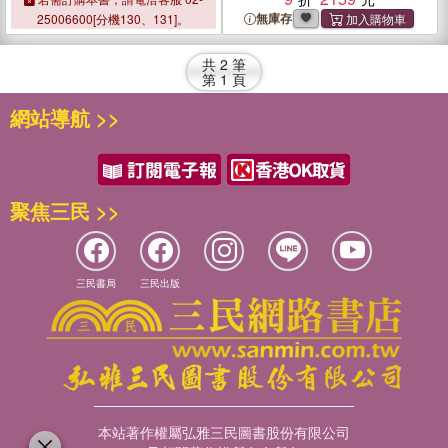
Boundary Spaces
Boundary Spaces
無庫存
25006600[分機130、131]。
共
2
筆
第
1
頁
網站導航 >>
聚焦三民 >>
三民書局
三民出版
本站著作權屬弘雅三民圖書股份有限公司