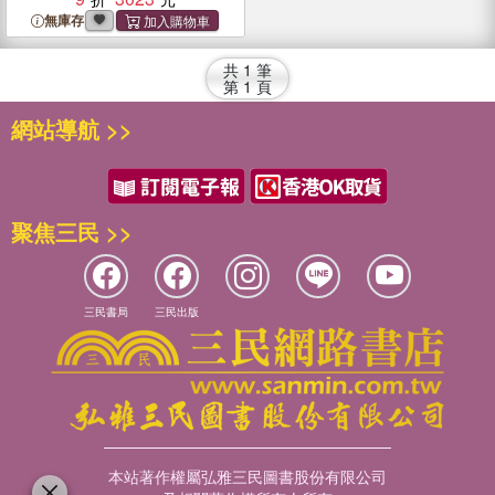
無庫存
共
1
筆
第
1
頁
網站導航 >>
聚焦三民 >>
三民書局
三民出版
本站著作權屬弘雅三民圖書股份有限公司