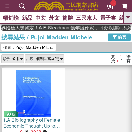
5
暢銷榜
新品
中文
外文
簡體
三民東大
電子書
親子
GO
界指標大獎肯定！A.F. Steadman 獲年度作家，《史坎德》
搜尋結果
/
Pujol Madden Michele
、
、
熱搜：
東野圭吾
The Odyssey
篩選
、
、
父親節
如果歷史是一群喵
暑期
作者：Pujol Madden Mich...
、
、
推薦
國際布克獎 臺灣漫遊錄
方
、
、
念華
台灣的李登輝時代
數學女
共
1
筆
顯示
排序
、
孩：黎曼猜想
偉大的迷走神經
第
1
/ 1
頁
90 折
1.
A Bibliography of Female
Economic Thought Up to
1940
9
3023