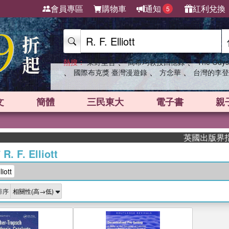
會員專區
購物車
通知
紅利兌換
5
、
、
熱搜：
東野圭吾
高希均教授回憶錄
The Odys
、
、
、
國際布克獎 臺灣漫遊錄
方念華
台灣的李登
文
簡體
三民東大
電子書
親
英國出版界指標大
/
R. F. Elliott
iott
排序