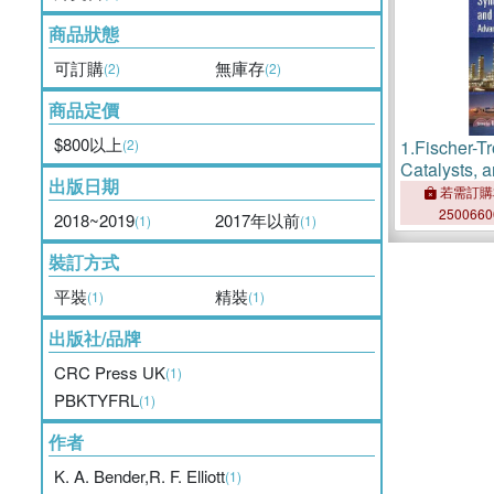
商品狀態
可訂購
無庫存
(2)
(2)
商品定價
$800以上
(2)
1.
Fischer-T
Catalysts, 
出版日期
Advances a
若需訂購
250066
2018~2019
2017年以前
(1)
(1)
裝訂方式
平裝
精裝
(1)
(1)
出版社/品牌
CRC Press UK
(1)
PBKTYFRL
(1)
作者
K. A. Bender,R. F. Elliott
(1)