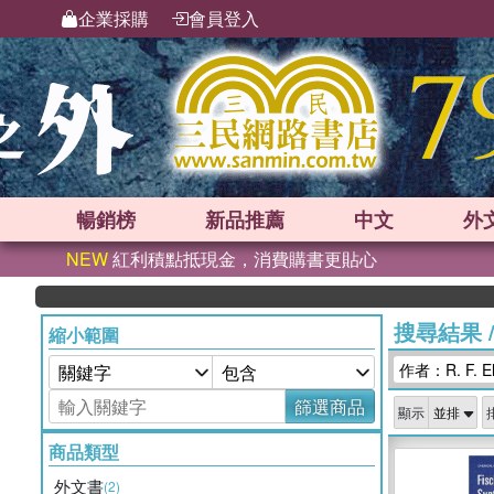
企業採購
會員登入
暢銷榜
新品
推薦
中文
外
NEW
紅利積點抵現金，消費購書更貼心
搜尋結果
縮小範圍
作者：R. F. Ell
篩選商品
顯示
商品類型
外文書
(2)