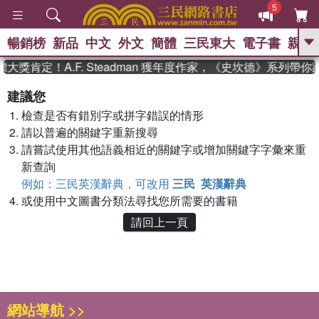
5
暢銷榜
新品
中文
外文
簡體
三民東大
電子書
親子
GO
大獎肯定！A.F. Steadman 獲年度作家，《史坎德》系列帶
、
熱搜：
東野圭吾
高希均教授回憶錄
建議您
、
、
、
The Odyssey
父親節
花開錦
檢查是否有錯別字或拼字錯誤的情形
、
、
、
繡
暑期推薦
方念華
台灣的
、
請以普遍的關鍵字重新搜尋
李登輝時代
數學女孩：黎曼猜想
、
、
偉大的迷走神經
如果歷史是一
請嘗試使用其他語義相近的關鍵字或增加關鍵字字彙來重
、
群喵
臺灣漫遊錄
新查詢
例如：三民英漢辭典，可改用
三民 英漢辭典
或使用中文圖書分類法尋找您所需要的書籍
請回上一頁
網站導航 >>