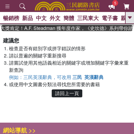
5
暢銷榜
新品
中文
外文
簡體
三民東大
電子書
親子
GO
獎肯定！A.F. Steadman 獲年度作家，《史坎德》系列帶你
、
、
熱搜：
東野圭吾
The Odyssey
建議您
、
、
父親節
如果歷史是一群喵
暑期
檢查是否有錯別字或拼字錯誤的情形
、
、
推薦
國際布克獎 臺灣漫遊錄
方
、
、
請以普遍的關鍵字重新搜尋
念華
台灣的李登輝時代
數學女
、
孩：黎曼猜想
偉大的迷走神經
請嘗試使用其他語義相近的關鍵字或增加關鍵字字彙來重
新查詢
例如：三民英漢辭典，可改用
三民 英漢辭典
或使用中文圖書分類法尋找您所需要的書籍
請回上一頁
網站導航 >>