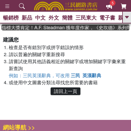
5
暢銷榜
新品
中文
外文
簡體
三民東大
電子書
親子
GO
指標大獎肯定！A.F. Steadman 獲年度作家，《史坎德》系
、
熱搜：
東野圭吾
高希均教授回憶錄
建議您
、
、
、
The Odyssey
父親節
如果歷
檢查是否有錯別字或拼字錯誤的情形
、
、
史是一群喵
暑期推薦
國際布克
、
、
請以普遍的關鍵字重新搜尋
獎 臺灣漫遊錄
方念華
台灣的李
、
、
登輝時代
數學女孩：黎曼猜想
請嘗試使用其他語義相近的關鍵字或增加關鍵字字彙來重
偉大的迷走神經
新查詢
例如：三民英漢辭典，可改用
三民 英漢辭典
或使用中文圖書分類法尋找您所需要的書籍
請回上一頁
網站導航 >>