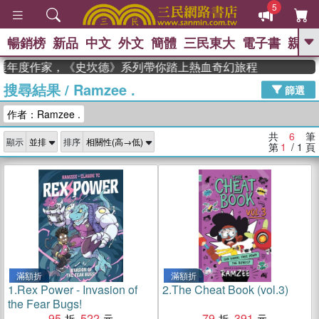
5
暢銷榜
新品
中文
外文
簡體
三民東大
電子書
親子
GO
an 獲年度作家，《史坎德》系列帶你踏上熱血奇幻旅程
搜尋結果
/
Ramzee .
、
熱搜：
東野圭吾
高希均教授回憶錄
篩選
、
、
、
The Odyssey
父親節
如果歷
作者：Ramzee .
、
、
史是一群喵
暑期推薦
國際布克
、
、
獎 臺灣漫遊錄
方念華
台灣的李
共
6
筆
顯示
排序
、
、
登輝時代
數學女孩：黎曼猜想
第
1
/ 1
頁
偉大的迷走神經
滿額折
滿額折
1.
Rex Power - Invasion of
2.
The Cheat Book (vol.3)
the Fear Bugs!
95
522
79
391