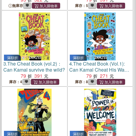
無庫存
庫存：5
滿額折
滿額折
3.
The Cheat Book (vol.2)：
4.
The Cheat Book (Vol.1):
Can Kamal survive the wild?
Can Kamal Cheat His Way
79
391
on to the Cool Table?
79
271
庫存：4
庫存：8
滿額折
滿額折