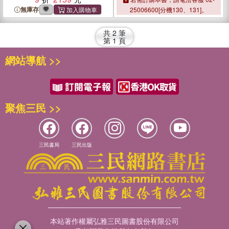
無庫存
25006600[分機130、131]。
共
2
筆
第
1
頁
網站導航 >>
聚焦三民 >>
三民書局
三民出版
本站著作權屬弘雅三民圖書股份有限公司