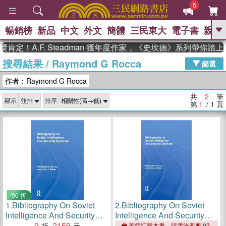
5
暢銷榜
新品
中文
外文
簡體
三民東大
電子書
親子
GO
肯定！A.F. Steadman 獲年度作家，《史坎德》系列帶你踏
搜尋結果
/
Raymond G Rocca
、
、
熱搜：
東野圭吾
The Odyssey
篩選
、
、
父親節
如果歷史是一群喵
暑期
作者：Raymond G Rocca
、
、
推薦
國際布克獎 臺灣漫遊錄
方
、
、
念華
台灣的李登輝時代
數學女
共
2
筆
顯示
排序
、
孩：黎曼猜想
偉大的迷走神經
第
1
/ 1
頁
90 折
1.
Bibliography On Soviet
2.
Bibliography On Soviet
Intelligence And Security
Intelligence And Security
Services
9
2159
Services
若需訂購本書，請電洽客服 02-