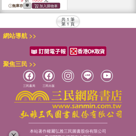
無庫存
共
1
筆
第
1
頁
網站導航 >>
聚焦三民 >>
三民書局
三民出版
本站著作權屬弘雅三民圖書股份有限公司