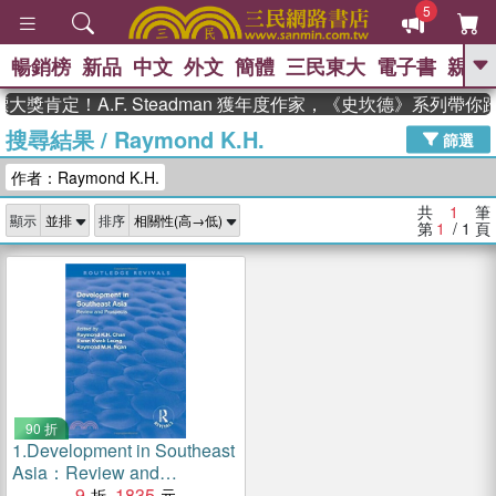
5
暢銷榜
新品
中文
外文
簡體
三民東大
電子書
親子
GO
獎肯定！A.F. Steadman 獲年度作家，《史坎德》系列帶
搜尋結果
/
Raymond K.H.
、
熱搜：
東野圭吾
高希均教授回憶錄
篩選
、
、
、
The Odyssey
父親節
如果歷
作者：Raymond K.H.
、
、
史是一群喵
暑期推薦
國際布克
、
、
獎 臺灣漫遊錄
方念華
台灣的李
共
1
筆
顯示
排序
、
、
登輝時代
數學女孩：黎曼猜想
第
1
/ 1
頁
偉大的迷走神經
90 折
1.
Development in Southeast
Asia：Review and
Prospects
9
1835