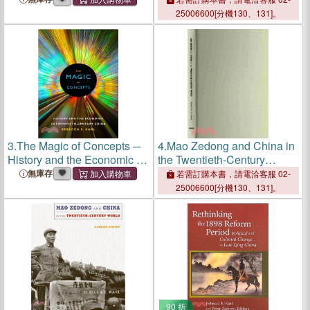
25006600[分機130、131]。
3.
The Magic of Concepts ─
4.
Mao Zedong and China in
History and the Economic in
the Twentieth-Century
Twentieth-Century China
World: A Concise History
無庫存
若需訂購本書，請電洽客服 02-
25006600[分機130、131]。
90 折