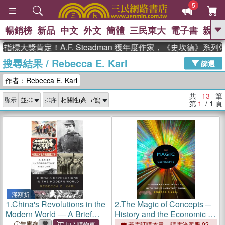
5
暢銷榜
新品
中文
外文
簡體
三民東大
電子書
親子
GO
標大獎肯定！A.F. Steadman 獲年度作家，《史坎德》系列
搜尋結果
/
Rebecca E. Karl
、
、
熱搜：
東野圭吾
The Odyssey
篩選
、
、
父親節
如果歷史是一群喵
暑期
作者：Rebecca E. Karl
、
、
推薦
國際布克獎 臺灣漫遊錄
方
、
、
念華
台灣的李登輝時代
數學女
共
13
筆
顯示
排序
、
孩：黎曼猜想
偉大的迷走神經
第
1
/ 1
頁
滿額折
1.
China's Revolutions in the
2.
The Magic of Concepts ─
Modern World ― A Brief
History and the Economic in
Interpretive History
Twentieth-Century China
無庫存
若需訂購本書，請電洽客服 02-