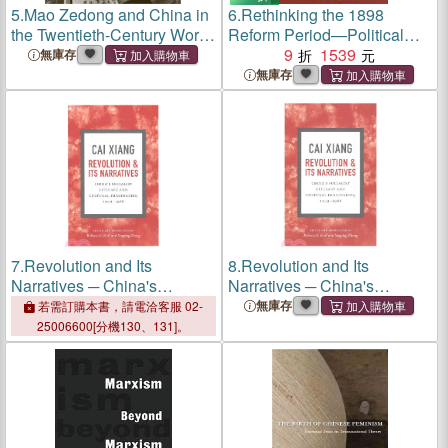
5.
Mao Zedong and China in
6.
Rethinking the 1898
the Twentieth-Century World
Reform Period—Political
─ A Concise History
and Cultural Change in Late
9
1539
無庫存
Qing China
無庫存
7.
Revolution and Its
8.
Revolution and Its
Narratives ─ China's
Narratives ─ China's
Socialist Literary and
Socialist Literary and
無庫存
若需訂購本書，請電洽客服 02-
Cultural Imaginaries, 1949-
Cultural Imaginaries, 1949-
25006600[分機130、131]。
1966
1966