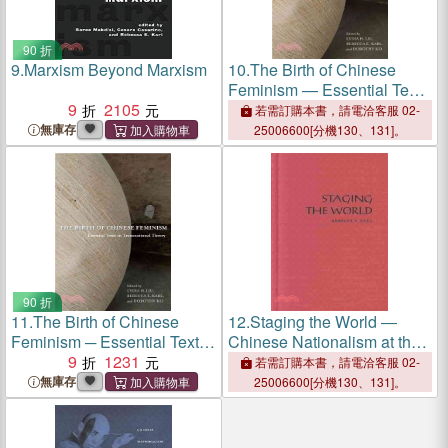
90 折
9.
Marxism Beyond Marxism
10.
The Birth of Chinese
Feminism — Essential Texts
9
2105
in Transnational Theory
若需訂購本書，請電洽客服 02-
無庫存
25006600[分機130、131]。
90 折
11.
The Birth of Chinese
12.
Staging the World ―
Feminism ─ Essential Texts
Chinese Nationalism at the
in Transnational Theory
9
1231
Turn of the Twentieth
若需訂購本書，請電洽客服 02-
Century
無庫存
25006600[分機130、131]。