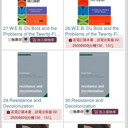
27.
W.E.B. Du Bois and the
28.
W.E.B. Du Bois and the
Problems of the Twenty-First
Problems of the Twenty-First
Century ─ An Essay on
Century
無庫存
若需訂購本書，請電洽客服 02-
Africana Critical Theory
25006600[分機130、131]。
29.
Resistance and
30.
Resistance and
Decolonization
Decolonization
無庫存
若需訂購本書，請電洽客服 02-
25006600[分機130、131]。