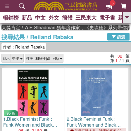
5
暢銷榜
新品
中文
外文
簡體
三民東大
電子書
親子
GO
定！A.F. Steadman 獲年度作家，《史坎德》系列帶你踏上
搜尋結果
/
Reiland Rabaka
、
、
熱搜：
東野圭吾
The Odyssey
篩選
、
、
父親節
如果歷史是一群喵
暑期
作者：Reiland Rabaka
、
、
推薦
國際布克獎 臺灣漫遊錄
方
、
、
念華
台灣的李登輝時代
數學女
共
32
筆
顯示
排序
、
孩：黎曼猜想
偉大的迷走神經
第
1
/ 1
頁
95 折
1.
Black Feminist Funk：
2.
Black Feminist Funk：
Funk Women and Black
Funk Women and Black
Musical Feminism
95
2469
Musical Feminism
若需訂購本書，請電洽客服 02-