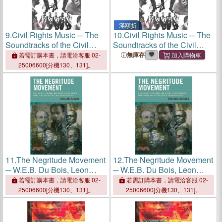
滿額折
9.
Civil Rights Music ─ The
10.
Civil Rights Music ─ The
Soundtracks of the Civil
Soundtracks of the Civil
Rights Movement
Rights Movement
無庫存
若需訂購本書，請電洽客服 02-
25006600[分機130、131]。
11.
The Negritude Movement
12.
The Negritude Movement
─ W.E.B. Du Bois, Leon
─ W.E.B. Du Bois, Leon
Damas, Aime Cesaire,
Damas, Aime Cesaire,
若需訂購本書，請電洽客服 02-
若需訂購本書，請電洽客服 02-
Leopold Senghor, Frantz
Leopold Senghor, Frantz
25006600[分機130、131]。
25006600[分機130、131]。
Fanon, and the Evolution of
Fanon, and the Evolution of
an Insurgent Idea
an Insurgent Idea