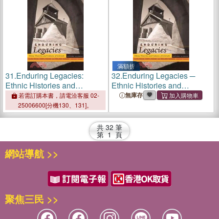
滿額折
31.
Enduring Legacies:
32.
Enduring Legacies ─
Ethnic Histories and
Ethnic Histories and
Cultures of Colorado
Cultures of Colorado
無庫存
若需訂購本書，請電洽客服 02-
25006600[分機130、131]。
共
32
筆
第
1
頁
網站導航 >>
聚焦三民 >>