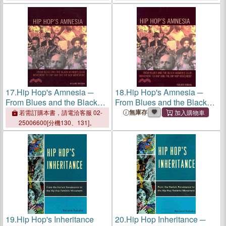
17.
Hip Hop's Amnesia ─
18.
Hip Hop's Amnesia ─
From Blues and the Black
From Blues and the Black
Women's Club Movement to
Women's Club Movement to
無庫存
若需訂購本書，請電洽客服 02-
Rap and the Hip Hop
Rap and the Hip Hop
25006600[分機130、131]。
Movement
Movement
19.
Hip Hop's Inheritance
20.
Hip Hop Inheritance ─