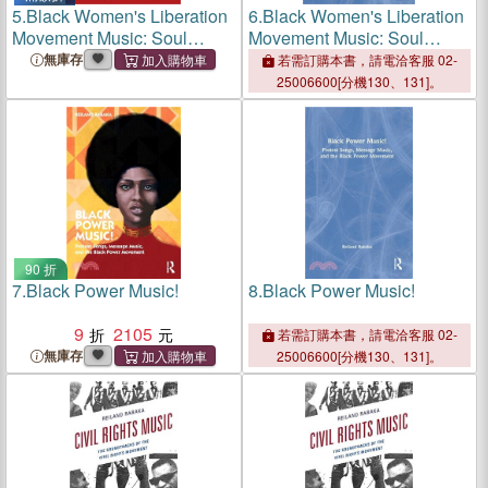
5.
Black Women's Liberation
6.
Black Women's Liberation
Movement Music: Soul
Movement Music: Soul
Sisters, Black Feminist
Sisters, Black Feminist
無庫存
若需訂購本書，請電洽客服 02-
Funksters, and Afro-Disco
Funksters, and Afro-Disco
25006600[分機130、131]。
Divas
Divas
90 折
7.
Black Power Music!
8.
Black Power Music!
9
2105
若需訂購本書，請電洽客服 02-
無庫存
25006600[分機130、131]。