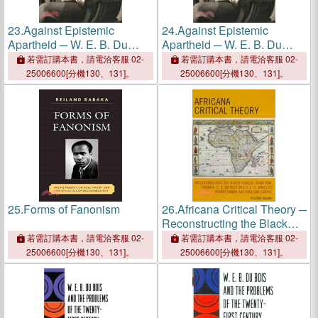
23.
Against Epistemic
24.
Against Epistemic
Apartheid ─ W. E. B. Du
Apartheid ─ W. E. B. Du
Bois and the Disciplinary
Bois and the Disciplinary
若需訂購本書，請電洽客服 02-
若需訂購本書，請電洽客服 02-
Decadence of Sociology
Decadence of Sociology
25006600[分機130、131]。
25006600[分機130、131]。
25.
Forms of Fanonism
26.
Africana Critical Theory ─
Reconstructing the Black
Radical Tradition, from
若需訂購本書，請電洽客服 02-
若需訂購本書，請電洽客服 02-
W.E.B. Du Bois and C.L.R.
25006600[分機130、131]。
25006600[分機130、131]。
James to Frantz Fanon and
Amilcar Cabral