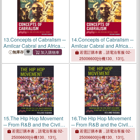
13.
Concepts of Cabralism ─
14.
Concepts of Cabralism ─
Amilcar Cabral and Africana
Amilcar Cabral and Africana
Critical Theory
Critical Theory
無庫存
若需訂購本書，請電洽客服 02-
25006600[分機130、131]。
15.
The Hip Hop Movement
16.
The Hip Hop Movement
─ From R&B and the Civil
─ From R&B and the Civil
Rights Movement to Rap
Rights Movement to Rap
若需訂購本書，請電洽客服 02-
若需訂購本書，請電洽客服 02-
and the Hip Hop Generation
and the Hip Hop Generation
25006600[分機130、131]。
25006600[分機130、131]。