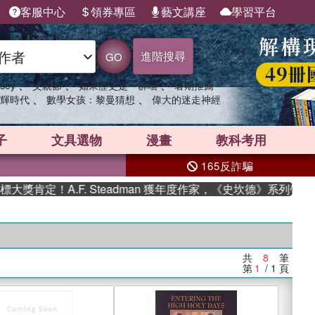
客服中心
領券專區
藝文講座
學習平台
進階搜尋
GO
、
、
、
sey
父親節
如果歷史是一群喵
暑期推薦
、
、
輝時代
數學女孩：黎曼猜想
偉大的迷走神經
子
文具選物
漫畫
教科考用
165反詐騙
肯定！A.F. Steadman 獲年度作家，《史坎德》系列帶你踏
共
8
筆
第
1
/ 1
頁