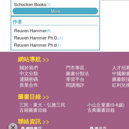
Schocken Books
(1)
More
作者
Reuven Hammer
(6)
Reuven Hammer Ph.D.
(1)
Reuven Hammer Ph.d
(1)
網站導航 >>
關於我們
門市專區
人才招
中文分類
圖書分類法
中國圖
通關密碼
學習平台
圖書館採
異業合作
閱讀潮評
紅利兌
圖書目錄 >>
三民・東大・弘雅三民
小山丘童書(0-6歲)
古籍圖書目錄
古典圖書目錄
聯絡資訊 >>
網路書店
復北店