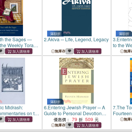
滿額折
滿額折
th the Sages ―
2.
Akiva ─ Life, Legend, Legacy
3.
Enteri
the Weekly Torah
to the We
無庫存
無庫
滿額折
ic Midrash:
6.
Entering Jewish Prayer ─ A
7.
The To
ommentaries on the
Guide to Personal Devotion
Fourteen
and the Worship Service
79
509
the Worl
優惠價：
無庫
無庫存