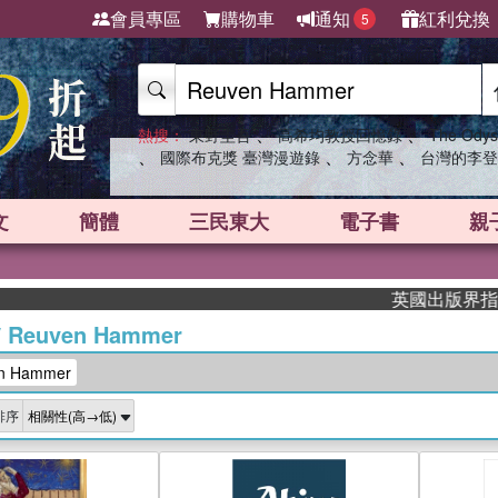
會員專區
購物車
通知
紅利兌換
5
、
、
熱搜：
東野圭吾
高希均教授回憶錄
The Odys
、
、
、
國際布克獎 臺灣漫遊錄
方念華
台灣的李登
文
簡體
三民東大
電子書
親
英國出版界指標大獎
/
Reuven Hammer
 Hammer
排序