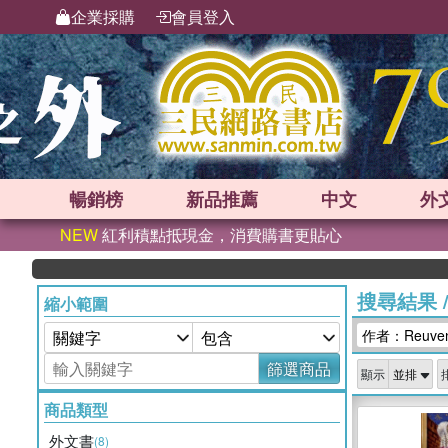
企業採購
會員登入
暢銷榜
新品
推薦
中文
外
NEW
紅利積點抵現金，消費購書更貼心
搜尋結果
縮小範圍
作者：Reuven
篩選商品
顯示
商品類型
外文書
(8)