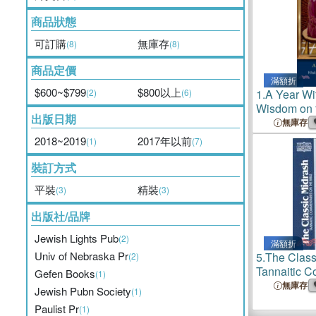
商品狀態
可訂購
無庫存
(8)
(8)
商品定價
滿額折
$600~$799
$800以上
(2)
(6)
1.
A Year Wi
Wisdom on 
出版日期
Portion
無庫存
2018~2019
2017年以前
(1)
(7)
裝訂方式
平裝
精裝
(3)
(3)
出版社/品牌
Jewish Lights Pub
(2)
滿額折
Univ of Nebraska Pr
5.
The Class
(2)
Tannaitic C
Gefen Books
(1)
Bible
無庫存
Jewish Pubn Society
(1)
Paulist Pr
(1)