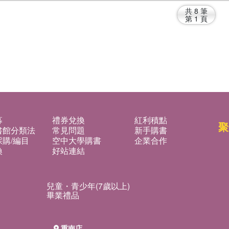
共
8
筆
第
1
頁
募
禮券兌換
紅利積點
聚
書館分類法
常見問題
新手購書
購/編目
空中大學購書
企業合作
換
好站連結
兒童・青少年(7歲以上)
畢業禮品
重南店