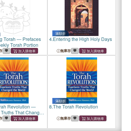
滿額折
ng Torah ― Prefaces
4.
Entering the High Holy Days
ekly Torah Portion
存
無庫存
滿額折
rah Revolution ―
8.
The Torah Revolution
 Truths That Changed
d
存
無庫存