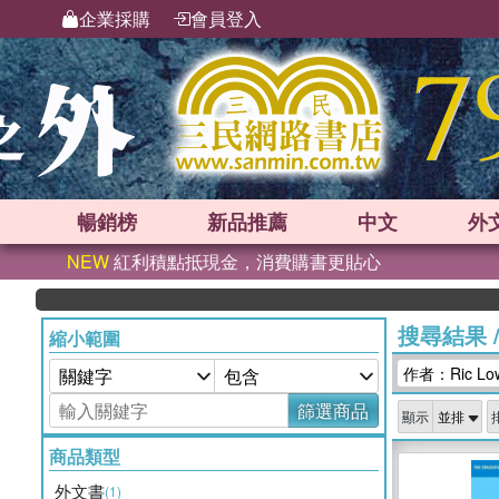
企業採購
會員登入
暢銷榜
新品
推薦
中文
外
NEW
紅利積點抵現金，消費購書更貼心
搜尋結果
縮小範圍
作者：Ric Lo
篩選商品
顯示
商品類型
外文書
(1)