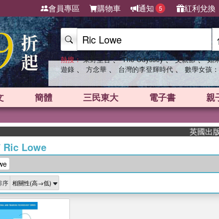
會員專區
購物車
通知
紅利兌換
5
、
、
、
熱搜：
東野圭吾
The Odyssey
父親節
如
、
、
、
遊錄
方念華
台灣的李登輝時代
數學女孩：
文
簡體
三民東大
電子書
親
英國出版界指
/
Ric Lowe
we
排序