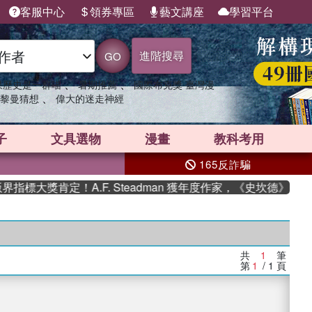
客服中心
領券專區
藝文講座
學習平台
進階搜尋
GO
、
、
果歷史是一群喵
暑期推薦
國際布克獎 臺灣漫
、
黎曼猜想
偉大的迷走神經
子
文具選物
漫畫
教科考用
165反詐騙
標大獎肯定！A.F. Steadman 獲年度作家，《史坎德》系列
共
1
筆
第
1
/ 1
頁