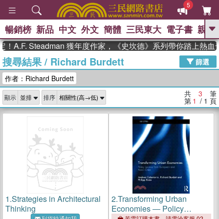
5
暢銷榜
新品
中文
外文
簡體
三民東大
電子書
親子
GO
A.F. Steadman 獲年度作家，《史坎德》系列帶你踏上熱血
搜尋結果
/
Richard Burdett
、
、
熱搜：
東野圭吾
The Odyssey
篩選
、
、
父親節
如果歷史是一群喵
暑期
作者：Richard Burdett
、
、
推薦
國際布克獎 臺灣漫遊錄
方
、
、
念華
台灣的李登輝時代
數學女
共
3
筆
顯示
排序
、
孩：黎曼猜想
偉大的迷走神經
第
1
/ 1
頁
1.
Strategies in Architectural
2.
Transforming Urban
Thinking
Economies ― Policy
Lessons from European and
到貨時通知我
若需訂購本書，請電洽客服 02-