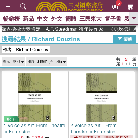
5
暢銷榜
新品
中文
外文
簡體
三民東大
電子書
親子
GO
版界指標大獎肯定！A.F. Steadman 獲年度作家，《史坎德
搜尋結果
/
Richard Couzins
、
熱搜：
東野圭吾
高希均教授回憶錄
篩選
、
、
、
The Odyssey
父親節
如果歷
作者：Richard Couzins
、
、
史是一群喵
暑期推薦
國際布克
、
、
獎 臺灣漫遊錄
方念華
台灣的李
共
2
筆
顯示
排序
、
、
登輝時代
數學女孩：黎曼猜想
第
1
/ 1
頁
偉大的迷走神經
90 折
1.
Voice as Art: From Theatre
2.
Voice as Art：From
to Forensics
Theatre to Forensics
9
2764
若需訂購本書，請電洽客服 02-