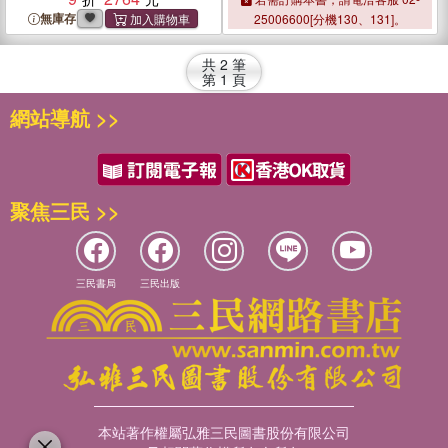
無庫存
25006600[分機130、131]。
共
2
筆
第
1
頁
網站導航 >>
聚焦三民 >>
三民書局
三民出版
本站著作權屬弘雅三民圖書股份有限公司