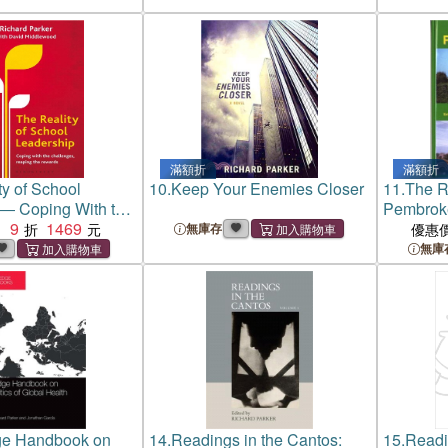
滿額折
滿額折
ty of School
10.
Keep Your Enemies Closer
11.
The R
 ― Coping With the
Pembrok
 Reaping the
9
1469
：
無庫存
優惠
無庫
ge Handbook on
14.
Readings in the Cantos:
15.
Readi