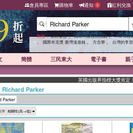
會員專區
購物車
通知
紅利兌換
5
、
、
熱搜：
東野圭吾
高希均教授回憶錄
The Odys
、
、
、
國際布克獎 臺灣漫遊錄
方念華
台灣的李登
文
簡體
三民東大
電子書
親
英國出版界指標大獎肯定！A.F. St
/
Richard Parker
 Parker
排序