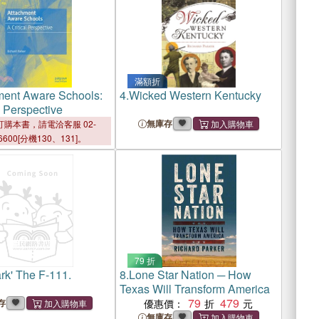
滿額折
ment Aware Schools:
4.
Wicked Western Kentucky
l Perspective
無庫存
購本書，請電洽客服 02-
6600[分機130、131]。
79 折
rk' The F-111.
8.
Lone Star Nation ─ How
Texas Will Transform America
79
479
存
優惠價：
無庫存