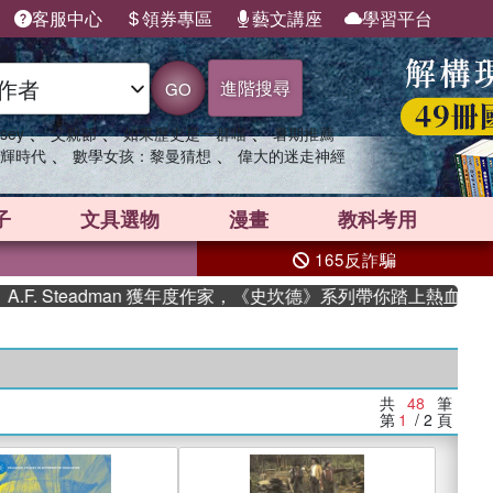
客服中心
領券專區
藝文講座
學習平台
進階搜尋
GO
、
、
、
sey
父親節
如果歷史是一群喵
暑期推薦
、
、
輝時代
數學女孩：黎曼猜想
偉大的迷走神經
子
文具選物
漫畫
教科考用
165反詐騙
eadman 獲年度作家，《史坎德》系列帶你踏上熱血奇幻旅程
共
48
筆
第
1
/ 2
頁