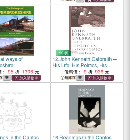
90 折
ailways of
12.
John Kenneth Galbraith ─
eshire
His Life, His Politics, His
95
1306
Economics
9
936
價：
優惠價：
存
無庫存
ngs in the Cantos
16.
Readings in the Cantos