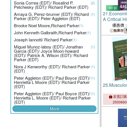
Sonia Correa (EDT)/ Rosalind P.
(2)
Petchesky (EDT)/ Richard Parker (EDT)
90 折
21.
Economic
Amaya G. Perez-brumer (EDT)/ Richard
(1)
Parker (EDT)/ Peter Aggleton (EDT)
A Critical H
優惠價
Brooke Noel Moore,Richard Parker
(1)
無庫存
John Kenneth Galbraith,Richard Parker
(1)
Joseph Iannotti/ Richard Parker
(1)
Miguel Munoz-laboy (EDT)/ Jonathan
(1)
Garcia (EDT)/ Joyce Moon-howard
(EDT)/ Patrick A. Wilson (EDT)/ Richard
Parker (EDT)
Nora J Kenworthy (EDT)/ Richard Parker
(1)
(EDT)
Peter Aggleton (EDT)/ Paul Boyce (EDT)/
(1)
Henrietta L Moore (EDT)/ Richard Parker
25.
Musculos
(EDT)
Peter Aggleton (EDT)/ Paul Boyce (EDT)/
(1)
若需訂購
Henrietta L. Moore (EDT)/ Richard Parker
(EDT)
250066
More