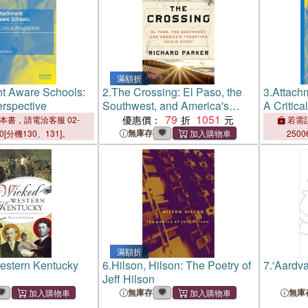
滿額折
t Aware Schools:
2.
The Crossing: El Paso, the
3.
Attach
erspective
Southwest, and America's
A Critica
Forgotten Origin Story
79
1051
優惠價：
本書，請電洽客服 02-
若需訂
無庫存
00[分機130、131]。
2500
滿額折
estern Kentucky
6.
Hilson, Hilson: The Poetry of
7.
'Aardva
Jeff Hilson
無庫存
無庫