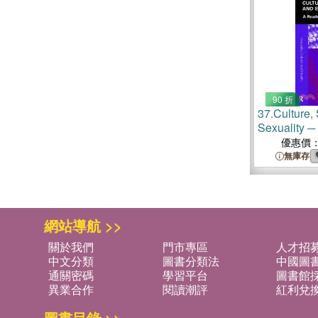
90 折
37.
Culture,
Sexuality ─
優惠價
無庫存
網站導航 >>
關於我們
門市專區
人才招
中文分類
圖書分類法
中國圖
通關密碼
學習平台
圖書館採
異業合作
閱讀潮評
紅利兌
圖書目錄 >>