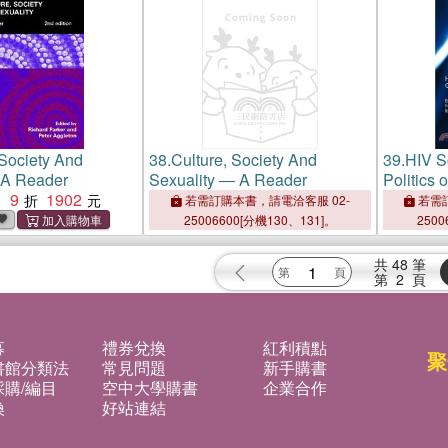
 Society And
38.
Culture, Society And
39.
HIV S
 A Reader
Sexuality ― A Reader
Politics 
9
1902
：
若需訂購本書，請電洽客服 02-
若需訂
25006600[分機130、131]。
2500
共
48
筆
第
2
頁
募
禮券兌換
紅利積點
聚
書館分類法
常見問題
新手購書
購/編目
空中大學購書
企業合作
換
好站連結