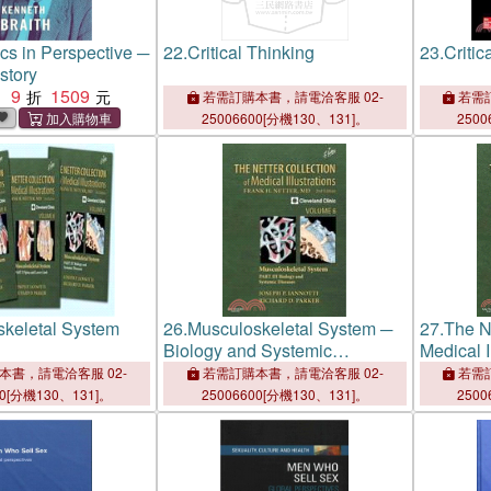
s in Perspective ─
22.
Critical Thinking
23.
Critic
istory
9
1509
：
若需訂購本書，請電洽客服 02-
若需訂
25006600[分機130、131]。
2500
keletal System
26.
Musculoskeletal System ─
27.
The Ne
Biology and Systemic
Medical I
Diseases
Musculos
本書，請電洽客服 02-
若需訂購本書，請電洽客服 02-
若需訂
Spine an
00[分機130、131]。
25006600[分機130、131]。
2500