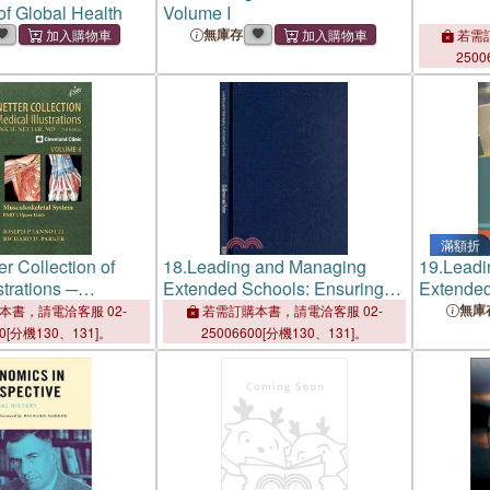
 of Global Health
Volume I
無庫存
若需訂
2500
滿額折
r Collection of
18.
Leading and Managing
19.
Leadi
strations ─
Extended Schools: Ensuring
Extended
etal System,
Every Child Matters
Every Ch
無庫
本書，請電洽客服 02-
若需訂購本書，請電洽客服 02-
00[分機130、131]。
25006600[分機130、131]。