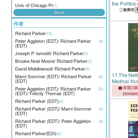
the Politics
Univ of Chicago Pr
(1)
無庫存
More
作者
Richard Parker
(12)
Peter Aggleton (EDT)/ Richard Parker
(4)
(EDT)
Joseph P. Iannotti/ Richard Parker
(3)
Brooke Noel Moore/ Richard Parker
(2)
David Middlewood/ Richard Parker
(2)
17.
The Nette
Marni Sommer (EDT)/ Richard Parker
(2)
(EDT)
Medical Illu
Musculoskel
若需訂購
Peter Aggleton (EDT)/ Richard Parker
(2)
(EDT)/ Felicity Thomas (EDT)
Upper Limb
250066
Richard Parker (EDT)
(2)
Richard Parker (EDT)/ Marni Sommer
(2)
(EDT)
Richard Parker (EDT)/ Peter Aggleton
(2)
(EDT)
Richard Parker(EDI)
(2)