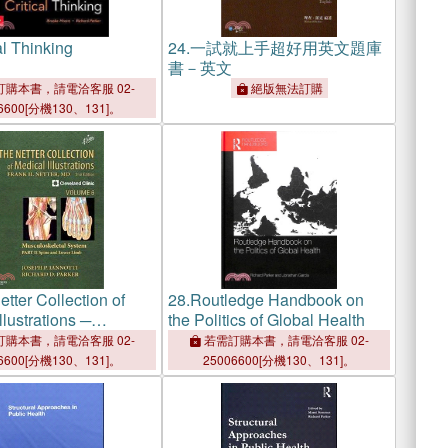
al Thinking
24.
一試就上手超好用英文題庫
書－英文
購本書，請電洽客服 02-
絕版無法訂購
6600[分機130、131]。
tter Collection of
28.
Routledge Handbook on
llustrations ─
the Politics of Global Health
keletal System:
購本書，請電洽客服 02-
若需訂購本書，請電洽客服 02-
d Lower Limb
6600[分機130、131]。
25006600[分機130、131]。