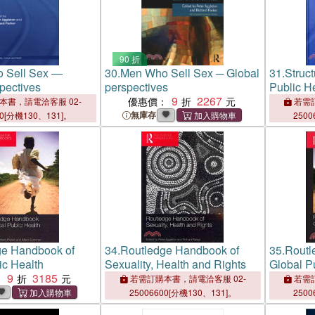
90 折
 Sell Sex ―
30.
Men Who Sell Sex ─ Global
31.
Struc
pectives
perspectives
Public H
9
2267
優惠價：
本書，請電洽客服 02-
若需訂
無庫存
00[分機130、131]。
2500
ge Handbook of
34.
Routledge Handbook of
35.
Routl
ic Health
Sexuality, Health and Rights
Global P
9
3185
：
若需訂購本書，請電洽客服 02-
若需訂
25006600[分機130、131]。
2500