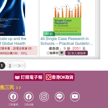
90 折
cale-up and the
40.
Single Case Research in
of Global Health
Schools ─ Practical Guidelines
for School-Based
9
2051
優惠價：
購本書，請電洽客服 02-
Professionals
無庫存
6600[分機130、131]。
1
2
焦三民 >>
三民書局
三民出版