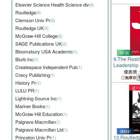
Elsevier Science Health Science div
(4)
Routledge
(4)
Clemson Univ Pr
(3)
Routledge UK
(3)
McGraw-Hill College
(2)
SAGE Publications UK
(2)
Bloomsbury USA Academic
(1)
90 折
9.
The Reali
Blurb Inc
(1)
Leadership
Createspace Independent Pub
(1)
Challenges,
優惠價
Crecy Publishing
(1)
Rewards
無庫存
History Pr
(1)
LULU PR
(1)
Lightning Source Inc
(1)
Mariner Books
(1)
McGraw-Hill Education
(1)
Palgrave Macmillan
(1)
Palgrave Macmillan Ltd
(1)
滿額折
13.
Routled
Princeton Univ Pr
(1)