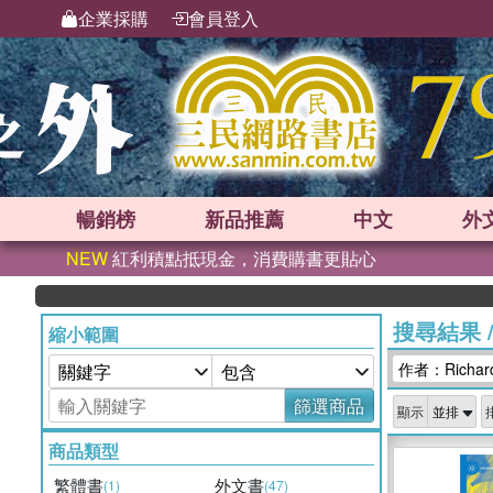
企業採購
會員登入
暢銷榜
新品
推薦
中文
外
NEW
紅利積點抵現金，消費購書更貼心
搜尋結果
縮小範圍
作者：Richard
篩選商品
顯示
商品類型
繁體書
外文書
(1)
(47)