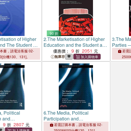
90 折
tisation of Higher
2.
The Marketisation of Higher
3.
The Mar
and The Student As
Education and the Student as
Parties ―
Consumer
9
2051
at the 20
優惠價：
本書，請電洽客服 02-
若需訂
Election
無庫存
00[分機130、131]。
2500
 Political
6.
The Media, Political
n and
Participation and
nt
9
2807
Empowerment
：
若需訂購本書，請電洽客服 02-
25006600[分機130、131]。