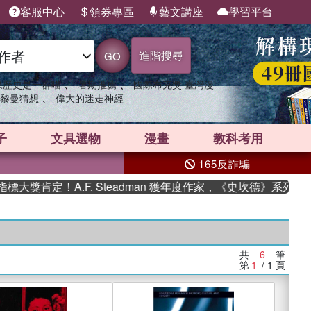
客服中心
領券專區
藝文講座
學習平台
進階搜尋
GO
、
、
果歷史是一群喵
暑期推薦
國際布克獎 臺灣漫
、
黎曼猜想
偉大的迷走神經
子
文具選物
漫畫
教科考用
165反詐騙
獎肯定！A.F. Steadman 獲年度作家，《史坎德》系列帶你
共
6
筆
第
1
/ 1
頁