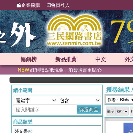
企業採購
會員登入
暢銷榜
新品
推薦
中文
外
NEW
紅利積點抵現金，消費購書更貼心
搜尋結果
縮小範圍
作者：Richard 
篩選商品
顯示
商品類型
外文書
(6)