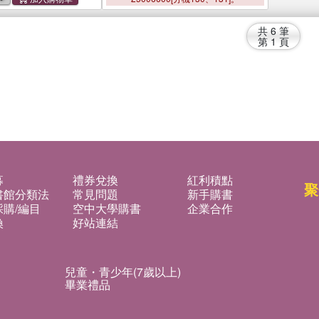
共
6
筆
第
1
頁
募
禮券兌換
紅利積點
聚
書館分類法
常見問題
新手購書
購/編目
空中大學購書
企業合作
換
好站連結
兒童・青少年(7歲以上)
畢業禮品