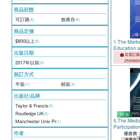
商品狀態
可訂購
無庫存
(6)
(6)
商品定價
$800以上
(6)
1.
The Marke
Education 
出版日期
Consumer
若需訂購
250066
2017年以前
(6)
裝訂方式
平裝
精裝
(1)
(4)
出版社/品牌
Taylor & Francis
(3)
Routledge UK
(2)
90 折
5.
The Media,
Manchester Univ Pr
(1)
Participatio
作者
Empowerme
優惠價
無庫存