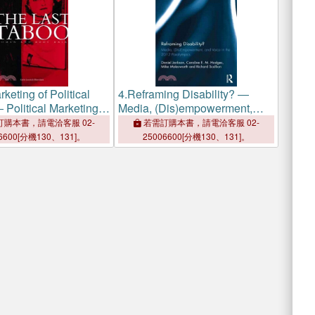
keting of Political
4.
Reframing Disability? ―
 Political Marketing
Media, (Dis)empowerment,
05 British General
and Voice in the 2012
購本書，請電洽客服 02-
若需訂購本書，請電洽客服 02-
Paralympics
6600[分機130、131]。
25006600[分機130、131]。