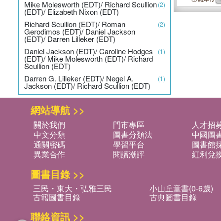
Mike Molesworth (EDT)/ Richard Scullion
(2)
(EDT)/ Elizabeth Nixon (EDT)
Richard Scullion (EDT)/ Roman
(2)
Gerodimos (EDT)/ Daniel Jackson
(EDT)/ Darren Lilleker (EDT)
Daniel Jackson (EDT)/ Caroline Hodges
(1)
(EDT)/ Mike Molesworth (EDT)/ Richard
Scullion (EDT)
Darren G. Lilleker (EDT)/ Negel A.
(1)
Jackson (EDT)/ Richard Scullion (EDT)
網站導航 >>
關於我們
門市專區
人才招
中文分類
圖書分類法
中國圖
通關密碼
學習平台
圖書館採
異業合作
閱讀潮評
紅利兌
圖書目錄 >>
三民・東大・弘雅三民
小山丘童書(0-6歲)
古籍圖書目錄
古典圖書目錄
聯絡資訊 >>