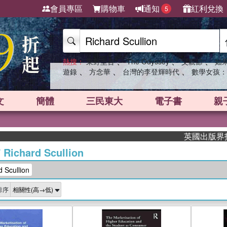
會員專區
購物車
通知
紅利兌換
5
、
、
、
熱搜：
東野圭吾
The Odyssey
父親節
如
、
、
、
遊錄
方念華
台灣的李登輝時代
數學女孩：
文
簡體
三民東大
電子書
親
英國出版界指標大
/
Richard Scullion
Scullion
排序