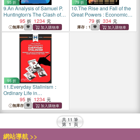
95 折
79 折
9.
An Analysis of Samuel P.
10.
The Rise and Fall of the
Huntington's The Clash of
Great Powers : Economic
Civilizations and the
95
1234
Change and Military Conflict
79
334
Remaking of World Order
From 1500-2000
無庫存
庫存：1
95 折
11.
Everyday Stalinism：
Ordinary Life in
Extraordinary Times: Soviet
95
1234
Russia in the 1930s
無庫存
共
11
筆
第
1
頁
網站導航 >>