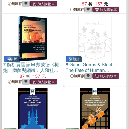
（簡體書）
87
157
無庫存
無庫存
滿額折
滿額折
7.
解析賈雷德‧M.戴蒙德《槍
8.
Guns, Germs & Steel ―
炮、病菌與鋼鐵：人類社會
The Fate of Human
的命運》（簡體書）
87
157
Societies
無庫存
無庫存