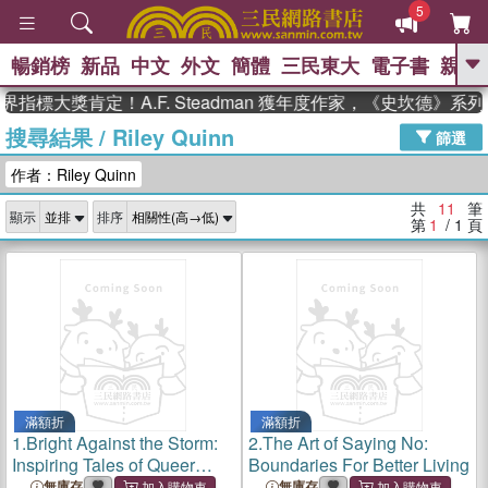
5
暢銷榜
新品
中文
外文
簡體
三民東大
電子書
親子
GO
指標大獎肯定！A.F. Steadman 獲年度作家，《史坎德》系
搜尋結果
/
Riley Quinn
、
熱搜：
東野圭吾
高希均教授回憶錄
篩選
、
、
、
The Odyssey
父親節
如果歷
作者：Riley Quinn
、
、
史是一群喵
暑期推薦
國際布克
、
、
獎 臺灣漫遊錄
方念華
台灣的李
共
11
筆
顯示
排序
、
、
登輝時代
數學女孩：黎曼猜想
第
1
/ 1
頁
偉大的迷走神經
滿額折
滿額折
1.
Bright Against the Storm:
2.
The Art of Saying No:
Inspiring Tales of Queer
Boundaries For Better Living
Strength, Resilience, and
無庫存
無庫存