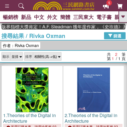
5
暢銷榜
新品
中文
外文
簡體
三民東大
電子書
親子
GO
版界指標大獎肯定！A.F. Steadman 獲年度作家，《史坎德
搜尋結果
/
Rivka Oxman
、
熱搜：
東野圭吾
高希均教授回憶錄
篩選
、
、
、
The Odyssey
父親節
如果歷
作者：Rivka Oxman
、
、
史是一群喵
暑期推薦
國際布克
、
、
獎 臺灣漫遊錄
方念華
台灣的李
共
2
筆
顯示
排序
、
、
登輝時代
數學女孩：黎曼猜想
第
1
/ 1
頁
偉大的迷走神經
1.
Theories of the Digital in
2.
Theories of the Digital in
Architecture
Architecture
若需訂購本書，請電洽客服 02-
若需訂購本書，請電洽客服 02-