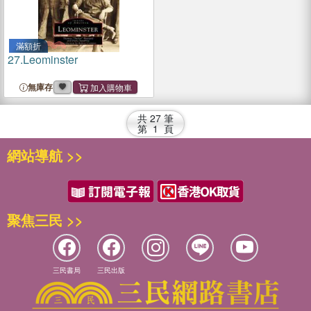
滿額折
27.
Leominster
無庫存
共
27
筆
第
1
頁
網站導航 >>
聚焦三民 >>
三民書局
三民出版