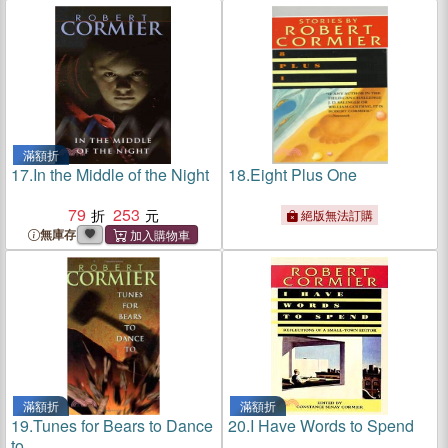
滿額折
17.
In the Middle of the Night
18.
Eight Plus One
79
253
絕版無法訂購
無庫存
滿額折
滿額折
19.
Tunes for Bears to Dance
20.
I Have Words to Spend
to