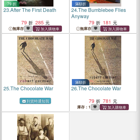
79 折
滿額折
23.
After The First Death
24.
The Bumblebee Flies
Anyway
79
285
79
181
無庫存
無庫存
滿額折
25.
The Chocolate War
26.
The Chocolate War
79
781
到貨時通知我
庫存：1