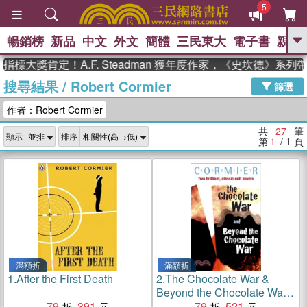
5
暢銷榜
新品
中文
外文
簡體
三民東大
電子書
親子
GO
獎肯定！A.F. Steadman 獲年度作家，《史坎德》系列帶你
搜尋結果
/
Robert Cormier
、
熱搜：
東野圭吾
高希均教授回憶錄
篩選
、
、
、
The Odyssey
父親節
如果歷
作者：Robert Cormier
、
、
史是一群喵
暑期推薦
國際布克
、
、
獎 臺灣漫遊錄
方念華
台灣的李
共
27
筆
顯示
排序
、
、
登輝時代
數學女孩：黎曼猜想
第
1
/ 1
頁
偉大的迷走神經
滿額折
滿額折
1.
After the First Death
2.
The Chocolate War &
Beyond the Chocolate War
79
391
Bind-up
79
521