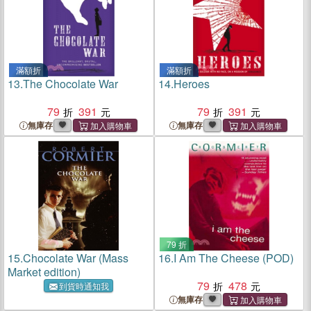
滿額折
滿額折
13.
The Chocolate War
14.
Heroes
79
391
79
391
無庫存
無庫存
79 折
15.
Chocolate War (Mass
16.
I Am The Cheese (POD)
Market edition)
79
478
到貨時通知我
無庫存