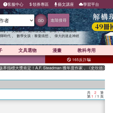
客服中心
領券專區
藝文講座
學習平台
進階搜尋
GO
、
、
、
sey
父親節
如果歷史是一群喵
暑期推薦
、
、
輝時代
數學女孩：黎曼猜想
偉大的迷走神經
子
文具選物
漫畫
教科考用
165反詐騙
指標大獎肯定！A.F. Steadman 獲年度作家，《史坎德》系
共
2
筆
第
1
/ 1
頁