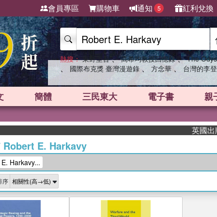
會員專區
購物車
通知
紅利兌換
5
、
、
熱搜：
東野圭吾
高希均教授回憶錄
The Odys
、
、
、
國際布克獎 臺灣漫遊錄
方念華
台灣的李登
文
簡體
三民東大
電子書
親
英國出版界
/
Robert E. Harkavy
. Harkavy...
排序