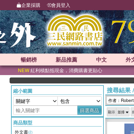
企業採購
會員登入
暢銷榜
新品
推薦
中文
外
NEW
紅利積點抵現金，消費購書更貼心
搜尋結果
縮小範圍
作者：Robert E
篩選商品
顯示
商品類型
外文書
(2)