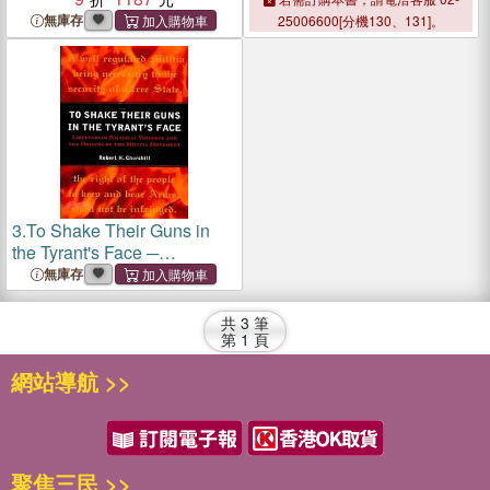
America
America
無庫存
25006600[分機130、131]。
3.
To Shake Their Guns in
the Tyrant's Face ─
Libertarian Political Violence
無庫存
and the Origins of the Militia
Movement
共
3
筆
第
1
頁
網站導航 >>
聚焦三民 >>