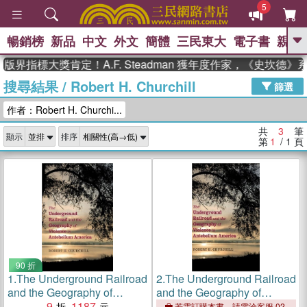
5
暢銷榜
新品
中文
外文
簡體
三民東大
電子書
親子
GO
版界指標大獎肯定！A.F. Steadman 獲年度作家，《史坎德
搜尋結果
/
Robert H. Churchill
、
熱搜：
東野圭吾
高希均教授回憶錄
篩選
、
、
、
The Odyssey
父親節
花開錦
作者：Robert H. Churchi...
、
、
、
繡
暑期推薦
方念華
台灣的
、
李登輝時代
數學女孩：黎曼猜想
共
3
筆
顯示
排序
、
、
偉大的迷走神經
如果歷史是一
第
1
/ 1
頁
、
群喵
臺灣漫遊錄
90 折
1.
The Underground Railroad
2.
The Underground Railroad
and the Geography of
and the Geography of
Violence in Antebellum
9
1187
Violence in Antebellum
若需訂購本書，請電洽客服 02-