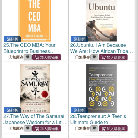
滿額折
滿額折
25.
The CEO MBA: Your
26.
Ubuntu. I Am Because
Blueprint to Business
We Are: How African Tribal
Excellence
Traditions Can Strengthen
無庫存
無庫存
Modern Society
滿額折
滿額折
27.
The Way of The Samurai:
28.
Teenpreneur: A Teen's
Japanese Wisdom for a Life
Ultimate Guide to
of Honour and Respect: 10
Launching, Operating, and
無庫存
無庫存
Guiding Principles for
Scaling a Successful