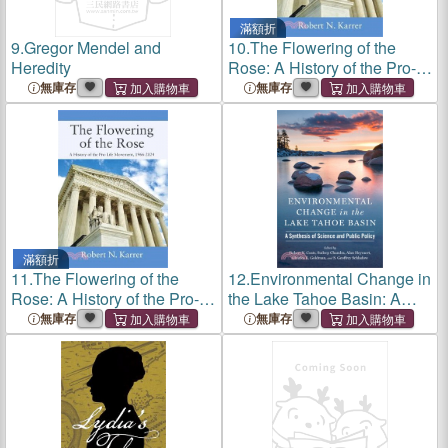
滿額折
9.
Gregor Mendel and
10.
The Flowering of the
Heredity
Rose: A History of the Pro-
Life Movement, 1966-2024
無庫存
無庫存
滿額折
11.
The Flowering of the
12.
Environmental Change in
Rose: A History of the Pro-
the Lake Tahoe Basin: A
Life Movement, 1966-2024
Synthesis of Science and
無庫存
無庫存
Public Policy