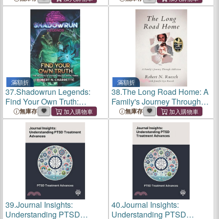
Trilogy, Book Two)
滿額折
滿額折
37.
Shadowrun Legends:
38.
The Long Road Home: A
Find Your Own Truth:
Family's Journey Through
(Secrets of Power Trilogy,
Addiction
無庫存
無庫存
Book Three)
39.
Journal Insights:
40.
Journal Insights:
Understanding PTSD
Understanding PTSD