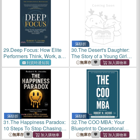
Personal Mastery
Business
滿額折
29.
Deep Focus: How Elite
30.
The Desert's Daughter:
Performers Think, Work, and
The Story of a Young Girl
Succeed
Who Defied Destiny and
無庫存
到貨時通知我
Found Her True Path
滿額折
滿額折
31.
The Happiness Paradox:
32.
The COO MBA: Your
10 Steps To Stop Chasing
Blueprint to Operational
Happiness and Start Living
Excellence
無庫存
無庫存