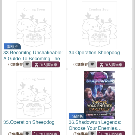
滿額折
33.
Becoming Unshakeable:
34.
Operation Sheepdog
A Guide To Becoming The
Man Who Commands
無庫存
無庫存
Respect and Leads With
Purpose
滿額折
35.
Operation Sheepdog
36.
Shadowrun Legends:
Choose Your Enemies
Carefully: (Secrets of Power
無庫存
無庫存