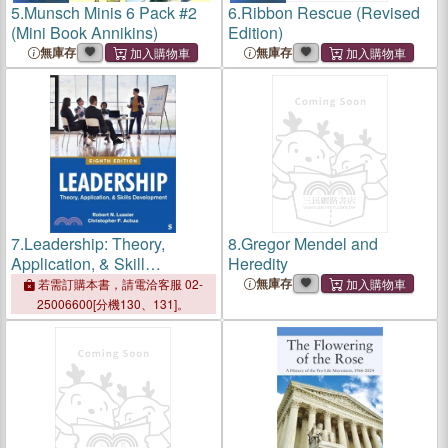
5.
Munsch Minis 6 Pack #2
6.
Ribbon Rescue (Revised
(Mini Book Annikins)
Edition)
無庫存
無庫存
7.
Leadership: Theory,
8.
Gregor Mendel and
Application, & Skill
Heredity
Development
無庫存
若需訂購本書，請電洽客服 02-
25006600[分機130、131]。