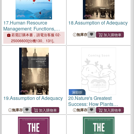
17.
Human Resource
18.
Assumption of Adequacy
Management: Functions,
Applications, and Skill
無庫存
若需訂購本書，請電洽客服 02-
Development
25006600[分機130、131]。
滿額折
19.
Assumption of Adequacy
20.
Nature's Greatest
Success: How Plants
Evolved to Exploit Humanity
無庫存
無庫存