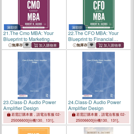
滿額折
滿額折
21.
The Cmo MBA: Your
22.
The CFO MBA: Your
Blueprint to Marketing
Blueprint to Financial
Excellence
Excellence
無庫存
無庫存
23.
Class-D Audio Power
24.
Class-D Audio Power
Amplifier Design
Amplifier Design
若需訂購本書，請電洽客服 02-
若需訂購本書，請電洽客服 02-
25006600[分機130、131]。
25006600[分機130、131]。