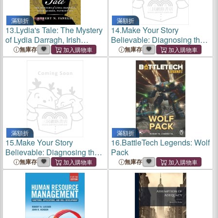
滿額折
滿額折
13.
Lydia's Tale: The Mystery
14.
Make Your Story
of Lydia Darragh, Irish
Believable: Diagnosing the
Quaker, Patriot Spy
Pitfalls of Healthcare
無庫存
無庫存
Innovation
滿額折
滿額折
15.
Make Your Story
16.
BattleTech Legends: Wolf
Believable: Diagnosing the
Pack
Pitfalls of Healthcare
無庫存
無庫存
Innovation