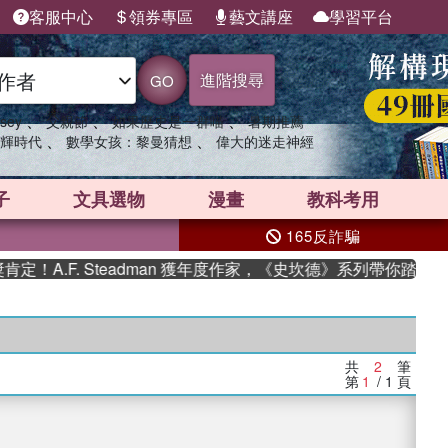
客服中心
領券專區
藝文講座
學習平台
進階搜尋
GO
、
、
、
sey
父親節
如果歷史是一群喵
暑期推薦
、
、
輝時代
數學女孩：黎曼猜想
偉大的迷走神經
子
文具選物
漫畫
教科考用
165反詐騙
A.F. Steadman 獲年度作家，《史坎德》系列帶你踏上熱
共
2
筆
第
1
/ 1
頁