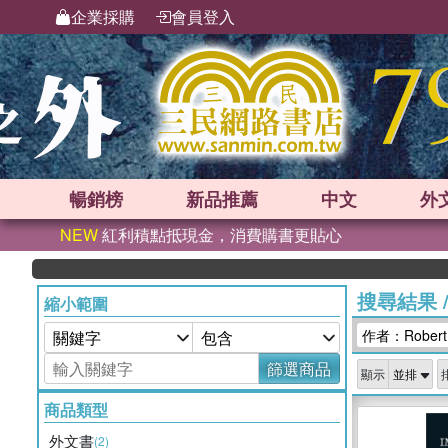
企業採購
會員登入
暢銷榜
新品
推薦
中文
外
NEW
紅利積點抵現金，消費購書更貼心
搜尋結果
縮小範圍
作者：Robert 
篩選商品
顯示
商品類型
外文書
(2)