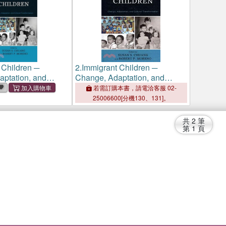
 Children ─
2.
Immigrant Children ─
ptation, and
Change, Adaptation, and
ansformation
Cultural Transformation
若需訂購本書，請電洽客服 02-
25006600[分機130、131]。
共
2
筆
第
1
頁