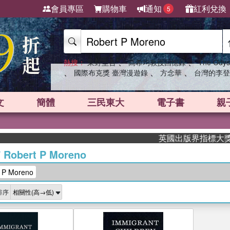
會員專區
購物車
通知
紅利兌換
5
、
、
熱搜：
東野圭吾
高希均教授回憶錄
The Odys
、
、
、
國際布克獎 臺灣漫遊錄
方念華
台灣的李登
文
簡體
三民東大
電子書
親
英國出版界指標大獎肯定！
/
Robert P Moreno
P Moreno
排序