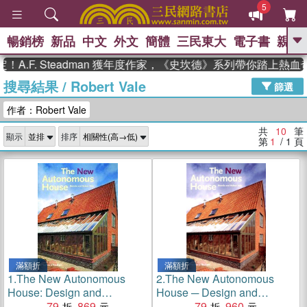
5
暢銷榜
新品
中文
外文
簡體
三民東大
電子書
親子
GO
.F. Steadman 獲年度作家，《史坎德》系列帶你踏上熱血奇
搜尋結果
/
Robert Vale
、
熱搜：
東野圭吾
高希均教授回憶錄
篩選
、
、
、
The Odyssey
父親節
如果歷
作者：Robert Vale
、
、
史是一群喵
暑期推薦
國際布克
、
、
獎 臺灣漫遊錄
方念華
台灣的李
共
10
筆
顯示
排序
、
、
登輝時代
數學女孩：黎曼猜想
第
1
/ 1
頁
偉大的迷走神經
滿額折
滿額折
1.
The New Autonomous
2.
The New Autonomous
House: Design and
House ─ Design and
Planning for Sustainability
79
869
Planning for Sustainability
79
960