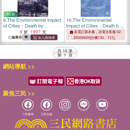
90 折
9.
The Environmental Impact
10.
The Environmental
of Cities：Death by
Impact of Cities：Death by
Democracy and Capitalism
9
1997
Democracy and Capitalism
若需訂購本書，請電洽客服 02-
無庫存
25006600[分機130、131]。
共
10
筆
第
1
頁
網站導航 >>
聚焦三民 >>
三民書局
三民出版