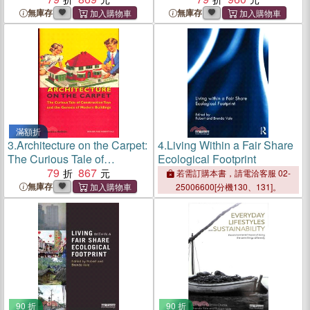
無庫存
無庫存
滿額折
3.
Architecture on the Carpet:
4.
Living Within a Fair Share
The Curious Tale of
Ecological Footprint
Construction Toys and the
79
867
若需訂購本書，請電洽客服 02-
Genesis of Modern
無庫存
25006600[分機130、131]。
Buildings
90 折
90 折