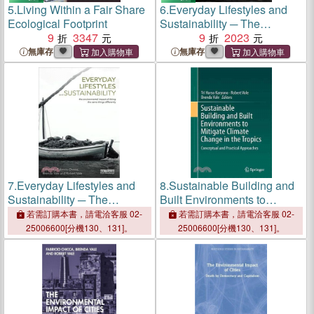
5.
Living Within a Fair Share
6.
Everyday Lifestyles and
Ecological Footprint
Sustainability ─ The
9
3347
Environmental Impact of
9
2023
Doing the Same Things
無庫存
無庫存
Differently
7.
Everyday Lifestyles and
8.
Sustainable Building and
Sustainability ─ The
Built Environments to
Environmental Impact of
Mitigate Climate Change in
若需訂購本書，請電洽客服 02-
若需訂購本書，請電洽客服 02-
Doing the Same Things
the Tropics ― Conceptual
25006600[分機130、131]。
25006600[分機130、131]。
Differently
and Practical Approaches