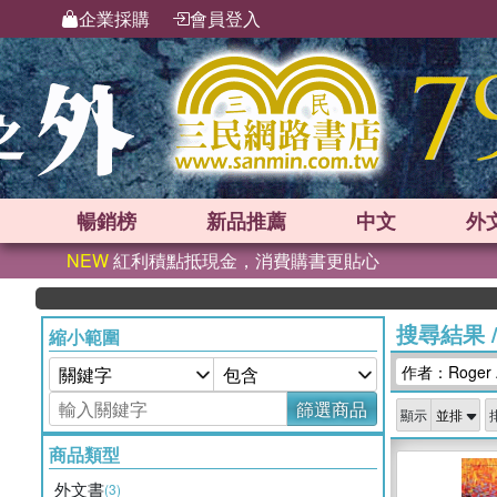
企業採購
會員登入
暢銷榜
新品
推薦
中文
外
NEW
紅利積點抵現金，消費購書更貼心
搜尋結果
縮小範圍
作者：Roger A.
篩選商品
顯示
商品類型
外文書
(3)