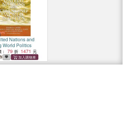
ited Nations and
 World Politics
79
1471
價：
存