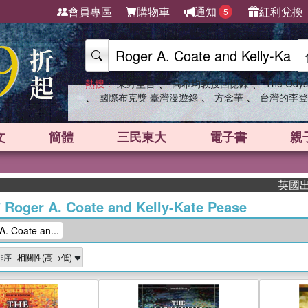
會員專區
購物車
通知
紅利兌換
5
、
、
熱搜：
東野圭吾
高希均教授回憶錄
The Odys
、
、
、
國際布克獎 臺灣漫遊錄
方念華
台灣的李登
文
簡體
三民東大
電子書
親
英國出版界
/
Roger A. Coate and Kelly-Kate Pease
 Coate an...
排序