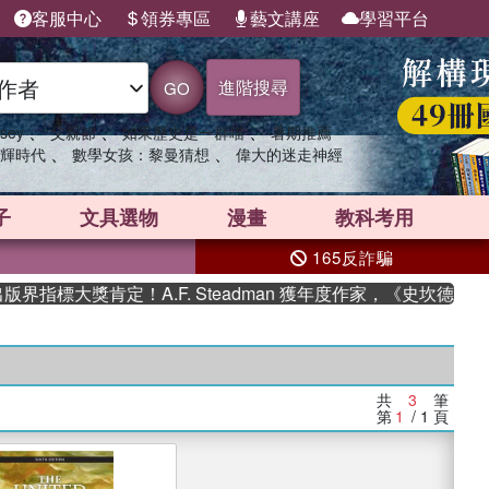
客服中心
領券專區
藝文講座
學習平台
進階搜尋
GO
、
、
、
sey
父親節
如果歷史是一群喵
暑期推薦
、
、
輝時代
數學女孩：黎曼猜想
偉大的迷走神經
子
文具選物
漫畫
教科考用
165反詐騙
指標大獎肯定！A.F. Steadman 獲年度作家，《史坎德》系
共
3
筆
第
1
/ 1
頁