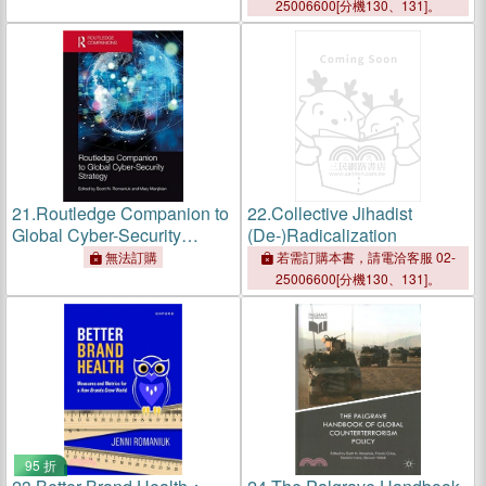
25006600[分機130、131]。
21.
Routledge Companion to
22.
Collective Jihadist
Global Cyber-Security
(De-)Radicalization
Strategy
無法訂購
若需訂購本書，請電洽客服 02-
25006600[分機130、131]。
95 折