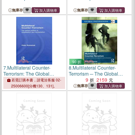
無庫存
無庫存
90 折
7.
Multilateral Counter-
8.
Multilateral Counter-
Terrorism: The Global
Terrorism ─ The Global
Politics of Cooperation and
Politics of Cooperation and
9
2159
若需訂購本書，請電洽客服 02-
Contestation
Contestation
無庫存
25006600[分機130、131]。