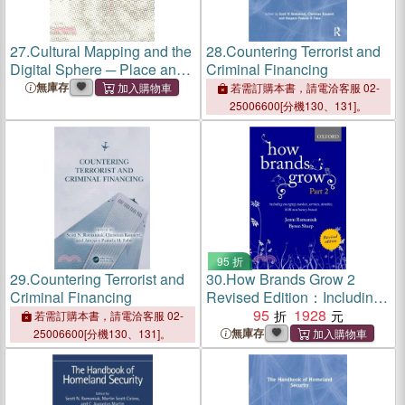
27.
Cultural Mapping and the
28.
Countering Terrorist and
Digital Sphere ─ Place and
Criminal Financing
Space
無庫存
若需訂購本書，請電洽客服 02-
25006600[分機130、131]。
95 折
29.
Countering Terrorist and
30.
How Brands Grow 2
Criminal Financing
Revised Edition：Including
Emerging Markets, Services,
95
1928
若需訂購本書，請電洽客服 02-
Durables, B2B and Luxury
無庫存
25006600[分機130、131]。
Brands