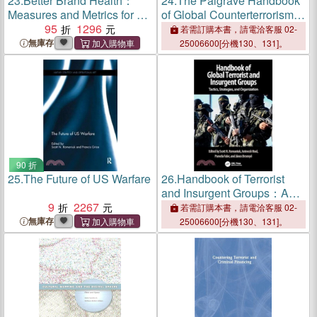
23.
Better Brand Health：
24.
The Palgrave Handbook
Measures and Metrics for a
of Global Counterterrorism
How Brands Grow World
95
1296
Policy
若需訂購本書，請電洽客服 02-
無庫存
25006600[分機130、131]。
90 折
25.
The Future of US Warfare
26.
Handbook of Terrorist
and Insurgent Groups：A
9
2267
Global Survey of Threats,
若需訂購本書，請電洽客服 02-
Tactics, and Characteristics
無庫存
25006600[分機130、131]。