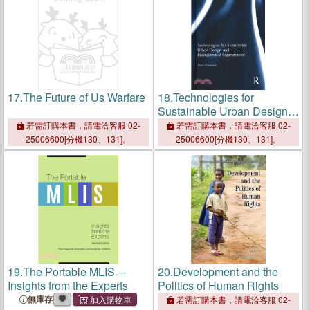
17.
The Future of Us Warfare
18.
Technologies for
Sustainable Urban Design
and Bioregionalist
若需訂購本書，請電洽客服 02-
若需訂購本書，請電洽客服 02-
Regeneration
25006600[分機130、131]。
25006600[分機130、131]。
19.
The Portable MLIS ─
20.
Development and the
Insights from the Experts
Politics of Human Rights
無庫存
若需訂購本書，請電洽客服 02-