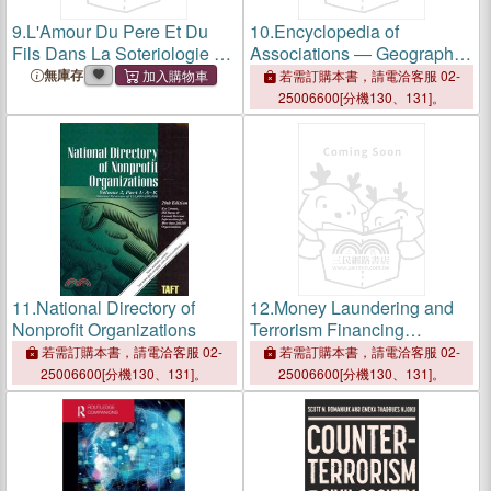
9.
L'Amour Du Pere Et Du
10.
Encyclopedia of
Fils Dans La Soteriologie de
Associations ― Geographic
Saint Paul
and Executive Indexes
無庫存
若需訂購本書，請電洽客服 02-
25006600[分機130、131]。
11.
National Directory of
12.
Money Laundering and
Nonprofit Organizations
Terrorism Financing
Through Hawala Money
若需訂購本書，請電洽客服 02-
若需訂購本書，請電洽客服 02-
Transfer Operators
25006600[分機130、131]。
25006600[分機130、131]。