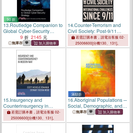
90 折
13.
Routledge Companion to
14.
Counter-Terrorism and
Global Cyber-Security
Civil Society: Post-9/11
Strategy
9
2145
Progress and Challenges
若需訂購本書，請電洽客服 02-
無庫存
25006600[分機130、131]。
滿額折
15.
Insurgency and
16.
Aboriginal Populations ─
Counterinsurgency in
Social, Demographic, and
Modern War
Epidemiological
無庫存
若需訂購本書，請電洽客服 02-
Perspectives
25006600[分機130、131]。