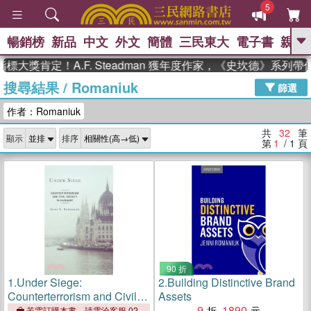
5
暢銷榜
新品
中文
外文
簡體
三民東大
電子書
親子
GO
肯定！A.F. Steadman 獲年度作家，《史坎德》系列帶你踏
搜尋結果
/
Romaniuk
、
熱搜：
東野圭吾
高希均教授回憶錄
篩選
、
、
、
The Odyssey
父親節
如果歷
作者：Romaniuk
、
、
史是一群喵
暑期推薦
國際布克
、
、
獎 臺灣漫遊錄
方念華
台灣的李
共
32
筆
顯示
排序
、
、
登輝時代
數學女孩：黎曼猜想
第
1
/ 1
頁
偉大的迷走神經
90 折
1.
Under Siege:
2.
Building Distinctive Brand
Counterterrorism and Civil
Assets
Society in Hungary
9
1890
若需訂購本書，請電洽客服 02-