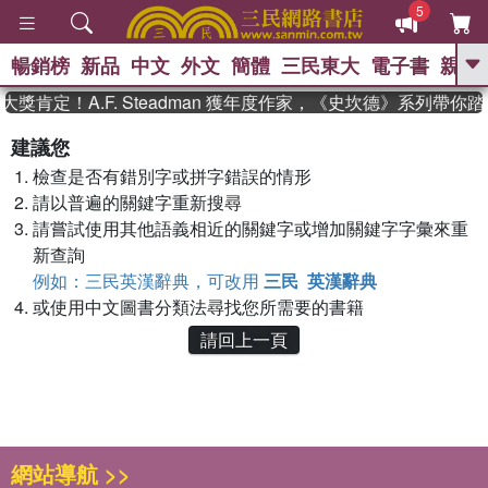
5
暢銷榜
新品
中文
外文
簡體
三民東大
電子書
親子
GO
獎肯定！A.F. Steadman 獲年度作家，《史坎德》系列帶你
、
熱搜：
東野圭吾
高希均教授回憶錄
建議您
、
、
、
The Odyssey
父親節
如果歷
檢查是否有錯別字或拼字錯誤的情形
、
、
史是一群喵
暑期推薦
國際布克
、
、
請以普遍的關鍵字重新搜尋
獎 臺灣漫遊錄
方念華
台灣的李
、
、
登輝時代
數學女孩：黎曼猜想
請嘗試使用其他語義相近的關鍵字或增加關鍵字字彙來重
偉大的迷走神經
新查詢
例如：三民英漢辭典，可改用
三民 英漢辭典
或使用中文圖書分類法尋找您所需要的書籍
請回上一頁
網站導航 >>