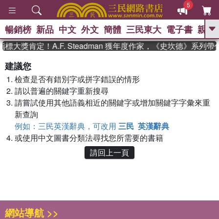
5
暢銷榜
新品
中文
外文
簡體
三民東大
電子書
親子
GO
標大獎肯定！A.F. Steadman 獲年度作家，《史坎德》系列
、
熱搜：
東野圭吾
高希均教授回憶錄
建議您
、
、
、
The Odyssey
父親節
如果歷
檢查是否有錯別字或拼字錯誤的情形
、
、
史是一群喵
暑期推薦
國際布克
、
、
請以普遍的關鍵字重新搜尋
獎 臺灣漫遊錄
方念華
台灣的李
、
、
登輝時代
數學女孩：黎曼猜想
請嘗試使用其他語義相近的關鍵字或增加關鍵字字彙來重
偉大的迷走神經
新查詢
例如：三民英漢辭典，可改用
三民 英漢辭典
或使用中文圖書分類法尋找您所需要的書籍
請回上一頁
網站導航 >>