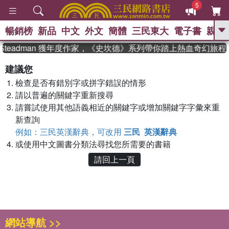
5
暢銷榜
新品
中文
外文
簡體
三民東大
電子書
親子
GO
 Steadman 獲年度作家，《史坎德》系列帶你踏上熱血奇幻旅程
、
、
熱搜：
東野圭吾
The Odyssey
建議您
、
、
父親節
如果歷史是一群喵
暑期
檢查是否有錯別字或拼字錯誤的情形
、
、
推薦
國際布克獎 臺灣漫遊錄
方
、
、
請以普遍的關鍵字重新搜尋
念華
台灣的李登輝時代
數學女
、
孩：黎曼猜想
偉大的迷走神經
請嘗試使用其他語義相近的關鍵字或增加關鍵字字彙來重
新查詢
例如：三民英漢辭典，可改用
三民 英漢辭典
或使用中文圖書分類法尋找您所需要的書籍
請回上一頁
網站導航 >>