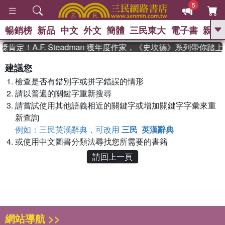
5
暢銷榜
新品
中文
外文
簡體
三民東大
電子書
親子
GO
肯定！A.F. Steadman 獲年度作家，《史坎德》系列帶你踏
、
熱搜：
東野圭吾
高希均教授回憶錄
建議您
、
、
、
The Odyssey
父親節
如果歷
檢查是否有錯別字或拼字錯誤的情形
、
、
史是一群喵
暑期推薦
國際布克
、
、
請以普遍的關鍵字重新搜尋
獎 臺灣漫遊錄
方念華
台灣的李
、
、
登輝時代
數學女孩：黎曼猜想
請嘗試使用其他語義相近的關鍵字或增加關鍵字字彙來重
偉大的迷走神經
新查詢
例如：三民英漢辭典，可改用
三民 英漢辭典
或使用中文圖書分類法尋找您所需要的書籍
請回上一頁
網站導航 >>