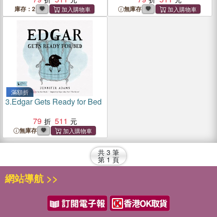
庫存：2
無庫存
滿額折
3.
Edgar Gets Ready for Bed
79
511
無庫存
共
3
筆
第
1
頁
網站導航 >>