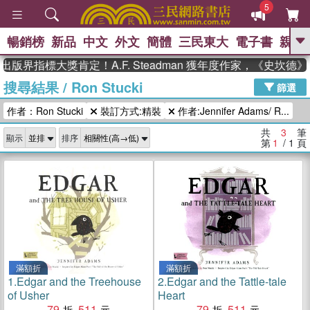
5
暢銷榜
新品
中文
外文
簡體
三民東大
電子書
親子
GO
出版界指標大獎肯定！A.F. Steadman 獲年度作家，《史坎
搜尋結果
/
Ron Stucki
、
熱搜：
東野圭吾
高希均教授回憶錄
篩選
、
、
、
The Odyssey
父親節
如果歷
作者：Ron Stucki
裝訂方式:精裝
作者:Jennifer Adams/ R...
、
、
史是一群喵
暑期推薦
國際布克
、
、
獎 臺灣漫遊錄
方念華
台灣的李
共
3
筆
顯示
排序
、
、
登輝時代
數學女孩：黎曼猜想
第
1
/ 1
頁
偉大的迷走神經
滿額折
滿額折
1.
Edgar and the Treehouse
2.
Edgar and the Tattle-tale
of Usher
Heart
79
511
79
511