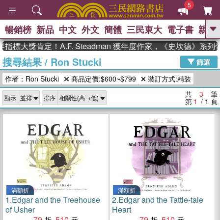
5
暢銷榜
新品
中文
外文
簡體
三民東大
電子書
親子
GO
指標大獎肯定！A.F. Steadman 獲年度作家，《史坎德》系
搜尋結果
/
Ron Stucki
、
、
熱搜：
東野圭吾
The Odyssey
篩選
、
、
父親節
如果歷史是一群喵
暑期
作者：Ron Stucki
商品定價:$600~$799
裝訂方式:精裝
、
、
推薦
國際布克獎 臺灣漫遊錄
方
、
、
念華
台灣的李登輝時代
數學女
共
3
筆
顯示
排序
、
孩：黎曼猜想
偉大的迷走神經
第
1
/ 1
頁
滿額折
滿額折
1.
Edgar and the Treehouse
2.
Edgar and the Tattle-tale
of Usher
Heart
79
510
79
510