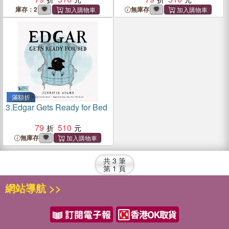
庫存：2
無庫存
滿額折
3.
Edgar Gets Ready for Bed
79
510
無庫存
共
3
筆
第
1
頁
網站導航 >>