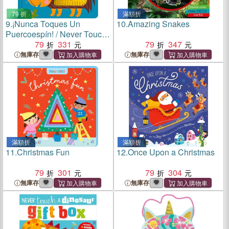
79 折
滿額折
9.
¡Nunca Toques Un
10.
Amazing Snakes
Puercoespín! / Never Touch
a Porcupine!
79
331
79
347
無庫存
無庫存
滿額折
滿額折
11.
Christmas Fun
12.
Once Upon a Christmas
79
301
79
304
無庫存
無庫存