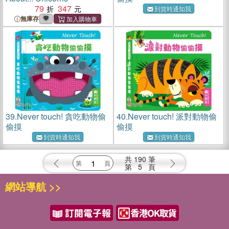
79
347
到貨時通知我
無庫存
39.
Never touch! 貪吃動物偷
40.
Never touch! 派對動物偷
偷摸
偷摸
到貨時通知我
到貨時通知我
共
190
筆
第
5
頁
網站導航 >>