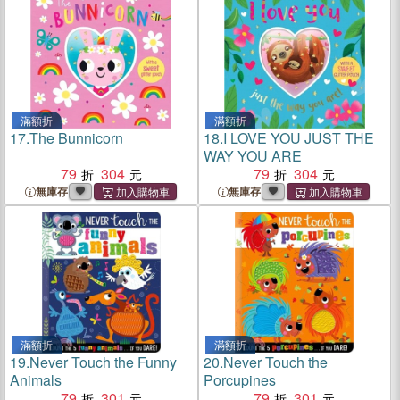
滿額折
滿額折
17.
The Bunnicorn
18.
I LOVE YOU JUST THE
WAY YOU ARE
79
304
79
304
無庫存
無庫存
滿額折
滿額折
19.
Never Touch the Funny
20.
Never Touch the
Animals
Porcupines
79
301
79
301