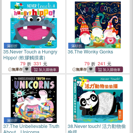
滿額折
滿額折
35.
Never Touch a Hungry
36.
The Wonky Gonks
Hippo! (軟膠觸摸書)
79
331
79
241
無庫存
無庫存
滿額折
37.
The Unbelievable Truth
38.
Never touch! 活力動物偷
About... Unicorns
偷摸