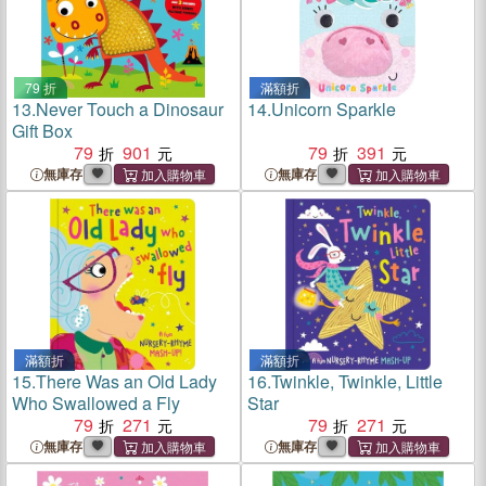
79 折
滿額折
13.
Never Touch a Dinosaur
14.
Unicorn Sparkle
Gift Box
79
901
79
391
無庫存
無庫存
滿額折
滿額折
15.
There Was an Old Lady
16.
Twinkle, Twinkle, Little
Who Swallowed a Fly
Star
79
271
79
271
無庫存
無庫存