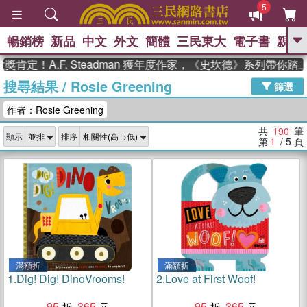
5
暢銷榜
新品
中文
外文
簡體
三民東大
電子書
親子
GO
.F. Steadman 獲年度作家，《史坎德》系列帶你踏上熱血奇
搜尋結果
/
Rosie Greening
、
熱搜：
東野圭吾
高希均教授回憶錄
篩選
、
、
、
The Odyssey
父親節
如果歷
作者：Rosie Greening
、
、
史是一群喵
暑期推薦
國際布克
、
、
獎 臺灣漫遊錄
方念華
台灣的李
共
190
筆
顯示
排序
、
、
登輝時代
數學女孩：黎曼猜想
第
1
/ 5
頁
偉大的迷走神經
滿額折
滿額折
1.
Dig! Dig! DinoVrooms!
2.
Love at First Woof!
95
365
95
365