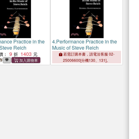
ance Practice in the
4.
Performance Practice in the
 Steve Reich
Music of Steve Reich
9
1403
價：
若需訂購本書，請電洽客服 02-
存
25006600[分機130、131]。