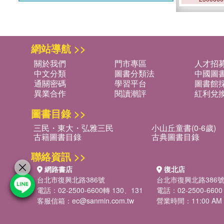
網站導航 >>
關於我們
門市專區
人才招
中文分類
圖書分類法
中國圖
通關密碼
學習平台
圖書館採
異業合作
閱讀潮評
紅利兌
圖書目錄 >>
三民・東大・弘雅三民
小山丘童書(0-6歲)
古籍圖書目錄
古典圖書目錄
聯絡資訊 >>
網路書店
復北店
台北市復興北路386號
台北市復興北路386
電話：02-2500-6600轉 130、131
電話：02-2500-6600
客服信箱：
ec@sanmin.com.tw
營業時間：11:00 AM -