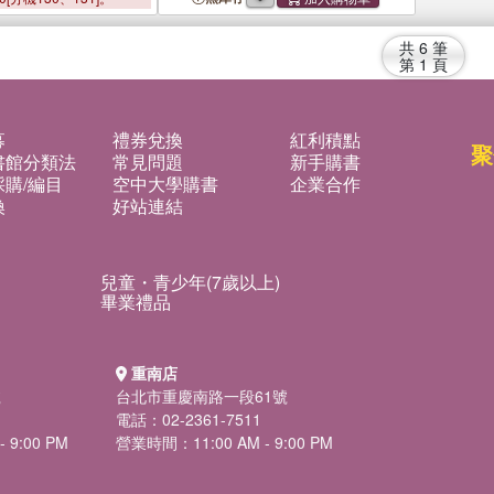
共
6
筆
第
1
頁
募
禮券兌換
紅利積點
聚
書館分類法
常見問題
新手購書
購/編目
空中大學購書
企業合作
換
好站連結
兒童・青少年(7歲以上)
畢業禮品
重南店
號
台北市重慶南路一段61號
電話：02-2361-7511
 9:00 PM
營業時間：11:00 AM - 9:00 PM