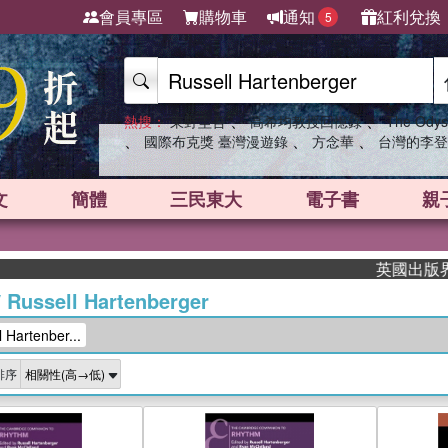
會員專區
購物車
通知
紅利兌換
5
、
、
熱搜：
東野圭吾
高希均教授回憶錄
The Odys
、
、
、
國際布克獎 臺灣漫遊錄
方念華
台灣的李登
文
簡體
三民東大
電子書
親
英國出版界指標
/
Russell Hartenberger
Hartenber...
排序