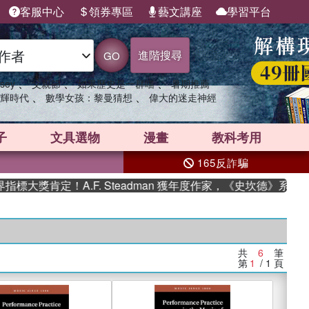
客服中心
領券專區
藝文講座
學習平台
進階搜尋
GO
、
、
、
sey
父親節
如果歷史是一群喵
暑期推薦
、
、
輝時代
數學女孩：黎曼猜想
偉大的迷走神經
子
文具選物
漫畫
教科考用
165反詐騙
大獎肯定！A.F. Steadman 獲年度作家，《史坎德》系列帶
共
6
筆
第
1
/ 1
頁