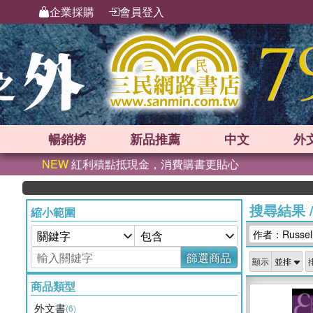
企業採購
會員登入
暢銷榜
新品
推薦
中文
外
NEW
紅利積點抵現金，消費購書更貼心
搜尋結果
縮小範圍
作者：Russell 
篩選商品
顯示
商品類型
外文書
(6)